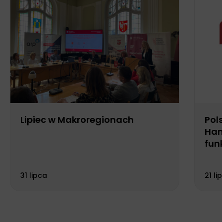
Lipiec w Makroregionach
Pol
Han
fun
Biu
31 lipca
21 li