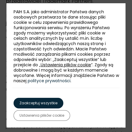
przedstawiciel Trademark Partners.
PAIH S.A. jako administrator Państwa danych
Mimo że zarówno jakość stanowionego prawa
osobowych przetwarza te dane stosując pliki
cookie w celu zapewnienia prawidłowego
jak i jego stosowanie ulegają w Państwie Środka
funkcjonowania serwisu. Po wyrażeniu Państwa
stopniowej poprawie, zagraniczni przedsiębiorcy
zgody możemy wykorzystywać pliki cookie w
wciąż padają ofiarą nieuprawnionych rejestracji
celach analitycznych by ustalić m.in. liczbę
użytkowników odwiedzających naszą stronę i
marek i patentów. Firmy rozważające
częstotliwość tych odwiedzin. Macie Państwo
rozpoczęcie eksportu na chiński rynek, powinny
możliwość zarządzania plikami cookies poprzez
zabezpieczyć prawa własności intelektualnej już
odpowiedni wybór: „Zaakceptuj wszystkie” lub
przejście do „
Ustawienia plików cookie
”. Zgody są
na etapie planowania współpracy z partnerami
dobrowolne i mogą być w każdym momencie
z Chin. Dzięki uwzględnieniu tego aspektu na
wycofane. Więcej informacji znajdziecie Państwo w
naszej
polityce prywatności
.
etapie tworzenia strategii sprzedaży, można
uniknąć późniejszych wieloletnich i kosztownych
procesów sądowych.
Zaakceptuj wszystkie
-
Temat ochrony znaków towarowych w
Ustawienia plików cookie
Chinach jest szczególnie istotny z perspektywy
przedsiębiorców traktujących ten rynek w ujęciu