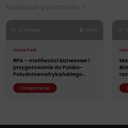
Najbliższe wydarzenia
12 sierpnia
online
1
Udział PAIH
Udz
RPA – możliwości biznesowe i
Ma
przygotowanie do Polsko-
Biz
Południowoafrykańskiego
roz
Forum Biznesu
fin
ws
Zarejestruj się