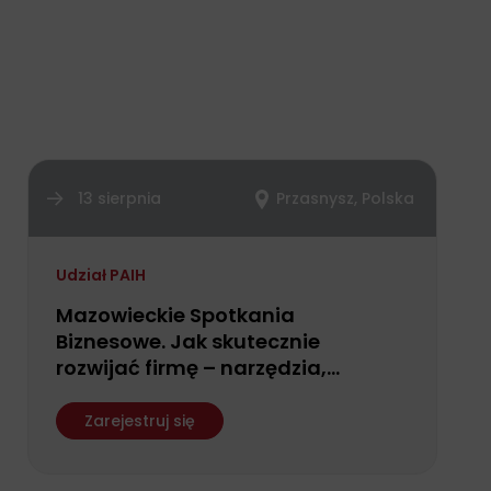
13 sierpnia
Przasnysz, Polska
Udział PAIH
Mazowieckie Spotkania
Biznesowe. Jak skutecznie
rozwijać firmę – narzędzia,
finansowanie i możliwości
wsparcia dla przedsiębiorców
Zarejestruj się