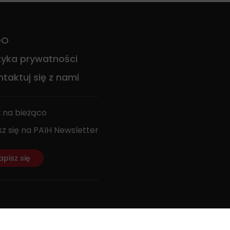
DO
ityka prywatności
taktuj się z nami
 na bieżąco
sz się na PAIH Newsletter
apisz się