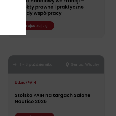
Agent handlowy we Francji –
aspekty prawne i praktyczne
zasady współpracy
Zarejestruj się
1 - 6 października
Genua, Włochy
Udział PAIH
Stoisko PAIH na targach Salone
Nautico 2026