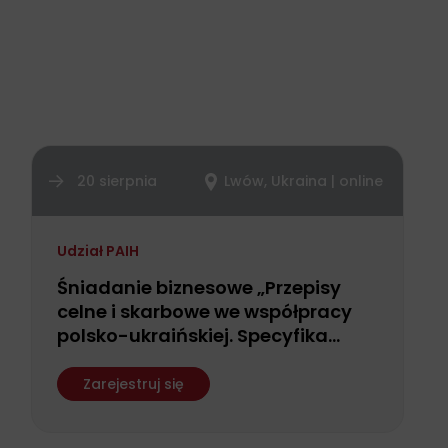
20 sierpnia
Lwów, Ukraina | online
Udział PAIH
Śniadanie biznesowe „Przepisy
celne i skarbowe we współpracy
polsko-ukraińskiej. Specyfika
realizacji operacji bankowych i
rozliczeń międzynarodowych”
Zarejestruj się