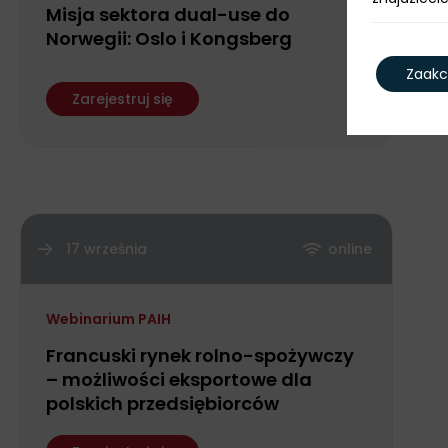
Misja sektora dual-use do
Norwegii: Oslo i Kongsberg
Zaakc
Zarejestruj się
17 września
online
Webinarium PAIH
Francuski rynek rolno-spożywczy
– możliwości eksportowe dla
polskich przedsiębiorców