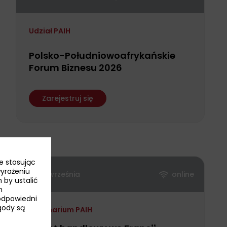
Udział PAIH
Polsko-Południowoafrykańskie
Forum Biznesu 2026
Zarejestruj się
e stosując
wyrażeniu
15 września
online
 by ustalić
h
odpowiedni
Zgody są
Webinarium PAIH