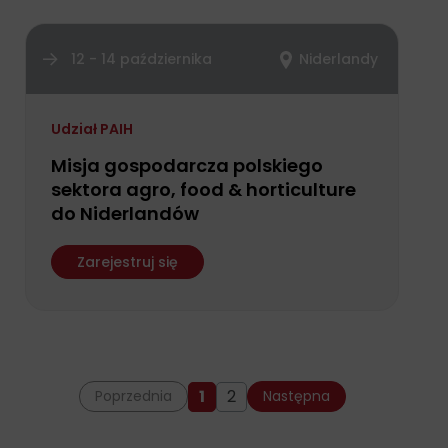
12 - 14 października
Niderlandy
Udział PAIH
Misja gospodarcza polskiego
sektora agro, food & horticulture
do Niderlandów
Zarejestruj się
1
2
Poprzednia
Następna