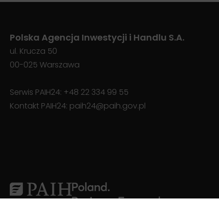
Polska Agencja Inwestycji i Handlu S.A.
ul. Krucza 50
00-025 Warszawa
Serwis PAIH24:
+48 22 334 99 55
Kontakt PAIH24:
paih24@paih.gov.pl