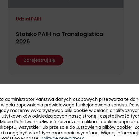
Udział PAIH
Stoisko PAIH na Translogistica
2026
Zarejestruj się
jako administrator Państwa danych osobowych przetwarza te dan
ie w celu zapewnienia prawidłowego funkcjonowania serwisu. Po 
14 września
online
ody możemy wykorzystywać pliki cookie w celach analitycznych
bę użytkowników odwiedzających naszą stronę i częstotliwość tyc
 Macie Państwo możliwość zarządzania plikami cookies poprzez 
kceptuj wszystkie” lub przejście do „
Ustawienia plików cookie
”. 
Webinarium PAIH
e i mogą być w każdym momencie wycofane. Więcej informacji
e Państwo w naszej
polityce prywatności
.