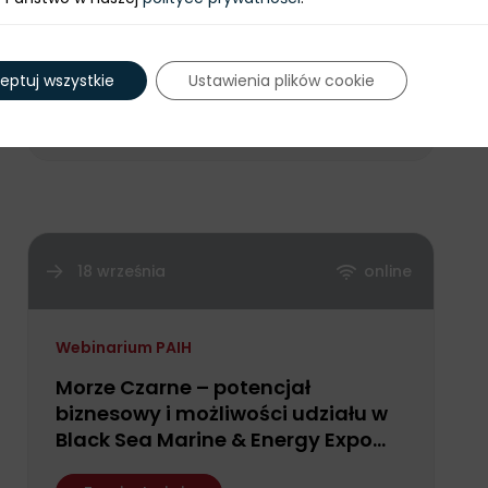
Warsztaty praktyczne z
przygotowania wniosku w naborze
4N/2026 – projekt Polskie Mosty
Technologiczne
eptuj wszystkie
Ustawienia plików cookie
Zarejestruj się
18 września
online
Webinarium PAIH
Morze Czarne – potencjał
biznesowy i możliwości udziału w
Black Sea Marine & Energy Expo
2026