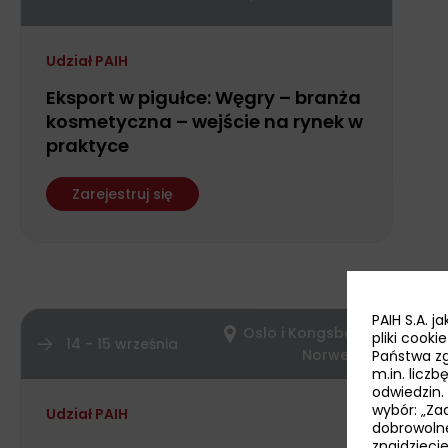
Udział PAIH
Eksport w pigułce: Węgry – branża
kosmetyczna – wejście na rynek w
praktyce
Zarejestruj się
PAIH S.A. 
Oslo i Kongsberg,
pliki cook
14 - 15 września
Norwegia
Państwa zg
m.in. licz
odwiedzin.
wybór: „Zaa
Udział PAIH
dobrowoln
znajdzieci