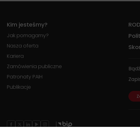
Kim jesteśmy?
RO
Jak pomagamy?
Pol
Nasza oferta
Skon
Kariera
Zamówienia publiczne
Bądź
Patronaty PAIH
Zapi
Publikacje
Z