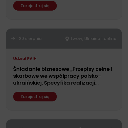
Zarejestruj się
20 sierpnia
Lwów, Ukraina | online
Udział PAIH
Śniadanie biznesowe „Przepisy celne i
skarbowe we współpracy polsko-
ukraińskiej. Specyfika realizacji
operacji bankowych i rozliczeń
międzynarodowych”
Zarejestruj się