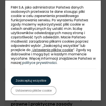
PAIH S.A. jako administrator Państwa danych
osobowych przetwarza te dane stosując pliki
Webinarium PAIH
cookie w celu zapewnienia prawidłowego
funkcjonowania serwisu. Po wyrażeniu Państwa
Warsztaty praktyczne z
zgody możemy wykorzystywać pliki cookie w
przygotowania wniosku w naborze
celach analitycznych by ustalić m.in. liczbę
użytkowników odwiedzających naszą stronę i
4N/2026 – projekt Polskie Mosty
częstotliwość tych odwiedzin. Macie Państwo
Technologiczne
możliwość zarządzania plikami cookies poprzez
odpowiedni wybór: „Zaakceptuj wszystkie” lub
Zarejestruj się
przejście do „
Ustawienia plików cookie
”. Zgody są
dobrowolne i mogą być w każdym momencie
wycofane. Więcej informacji znajdziecie Państwo w
naszej
polityce prywatności
.
15 września
online
Zaakceptuj wszystkie
Webinarium PAIH
Ustawienia plików cookie
Agent handlowy we Francji – aspekty
prawne i praktyczne zasady