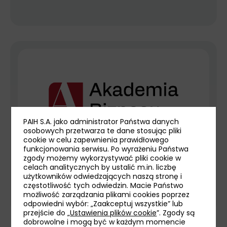
PAIH S.A. jako administrator Państwa danych
osobowych przetwarza te dane stosując pliki
cookie w celu zapewnienia prawidłowego
funkcjonowania serwisu. Po wyrażeniu Państwa
zgody możemy wykorzystywać pliki cookie w
Projekt szkoleniowy dla przedsiębiorców w
celach analitycznych by ustalić m.in. liczbę
regionie
użytkowników odwiedzających naszą stronę i
częstotliwość tych odwiedzin. Macie Państwo
możliwość zarządzania plikami cookies poprzez
odpowiedni wybór: „Zaakceptuj wszystkie” lub
przejście do „
Ustawienia plików cookie
”. Zgody są
dobrowolne i mogą być w każdym momencie