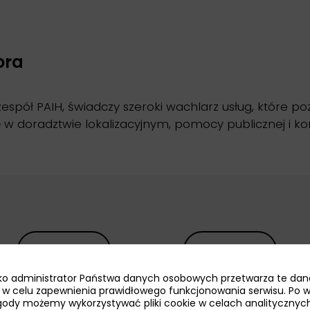
ora
espół PAIH, świadczy szeroki wachlarz usług, które p
ę w doradztwie lokalizacyjnym, pomocy publicznej i ko
jako administrator Państwa danych osobowych przetwarza te dan
ie w celu zapewnienia prawidłowego funkcjonowania serwisu. Po 
ody możemy wykorzystywać pliki cookie w celach analitycznych