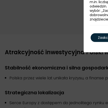
m.in. licz
odwiedzin.
wybór: „Zaa
dobrowoln
znajdzieci
Zaakc
Atrakcyjność inwestycyjna Polski w
Stabilność ekonomiczna i silna gospodar
Polska przez wiele lat unikała kryzysu, a finans
Strategiczna lokalizacja
Serce Europy z dostępem do jednolitego rynku eu