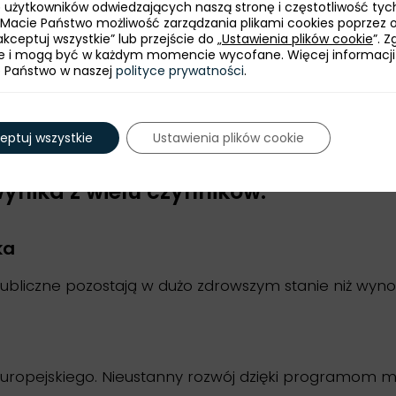
bę użytkowników odwiedzających naszą stronę i częstotliwość tyc
 Macie Państwo możliwość zarządzania plikami cookies poprzez 
Wsparcie dla inwestora
Publikacje dla inwestora
kceptuj wszystkie” lub przejście do „
Ustawienia plików cookie
”. 
e i mogą być w każdym momencie wycofane. Więcej informacji
e Państwo w naszej
polityce prywatności
.
eptuj wszystkie
Ustawienia plików cookie
ynika z wielu czynników:
ka
e publiczne pozostają w dużo zdrowszym stanie niż wyno
ropejskiego. Nieustanny rozwój dzięki programom mod