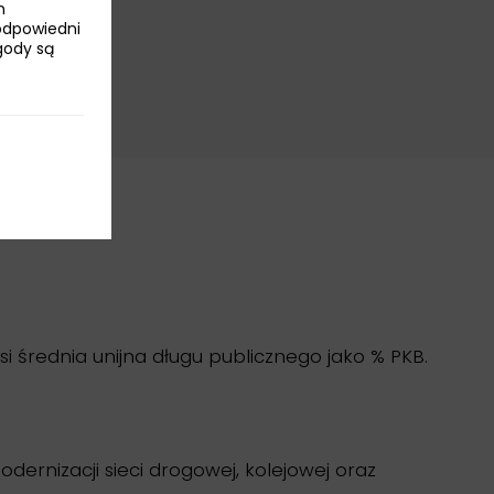
h
odpowiedni
Zgody są
si średnia unijna długu publicznego jako % PKB.
ernizacji sieci drogowej, kolejowej oraz