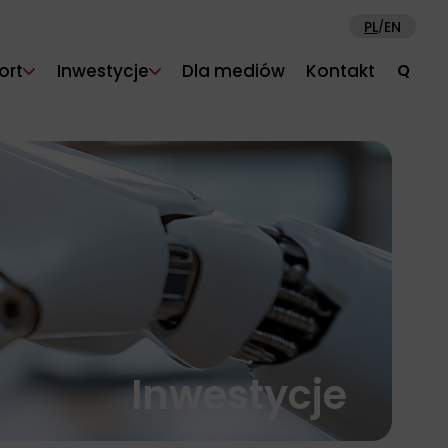
PL
EN
/
ort
Inwestycje
Dla mediów
Kontakt
Q
Inwestycje