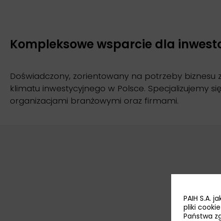
Kompleksowe wsparcie dla inwest
Doświadczony, zorientowany na potrzeby biznesu z
klimatu inwestycyjnego w Polsce. Specjalizujemy si
organizacjami branżowymi oraz firmami.
PAIH S.A. 
pliki cook
Państwa zg