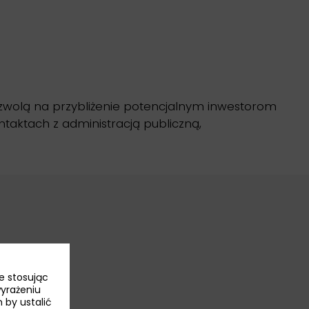
ozwolą na przybliżenie potencjalnym inwestorom
ntaktach z administracją publiczną,
e stosując
wyrażeniu
 by ustalić