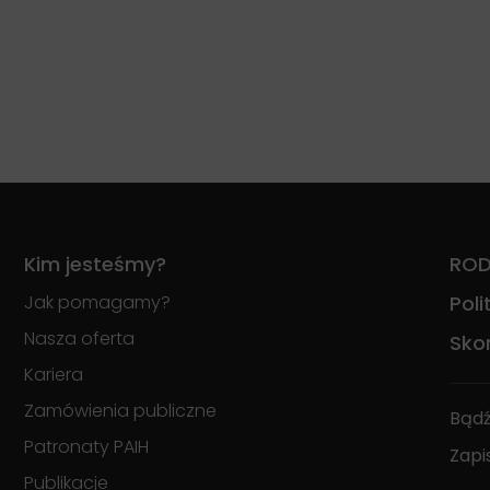
Kim jesteśmy?
RO
Jak pomagamy?
Pol
Nasza oferta
Skon
Kariera
Zamówienia publiczne
Bądź
Patronaty PAIH
Zapi
Publikacje