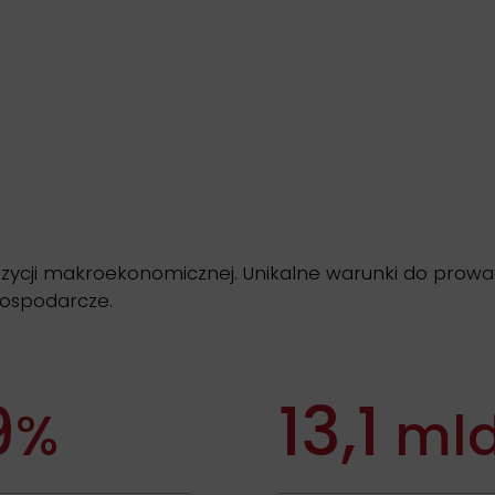
ycji makroekonomicznej. Unikalne warunki do prowad
gospodarcze.
9
13,1
%
ml