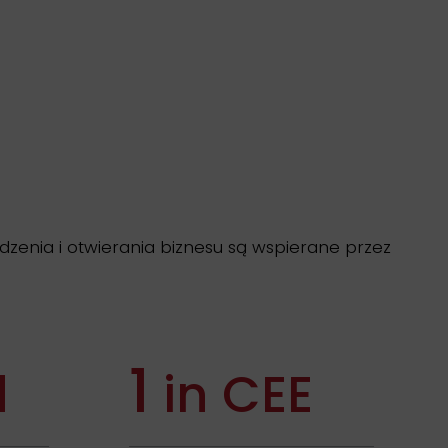
zenia i otwierania biznesu są wspierane przez
1
d
in CEE