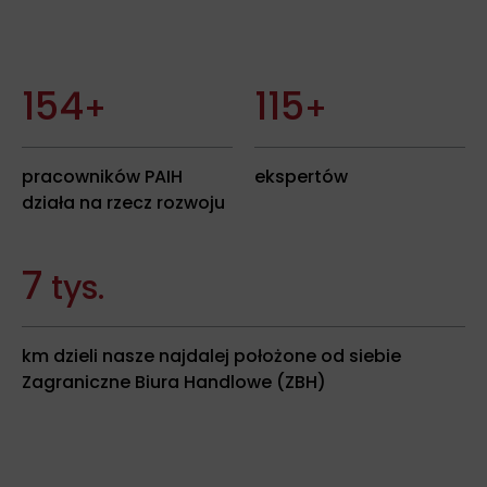
213
160
+
+
pracowników PAIH
ekspertów
działa na rzecz rozwoju
9
tys.
km dzieli nasze najdalej położone od siebie
Zagraniczne Biura Handlowe (ZBH)