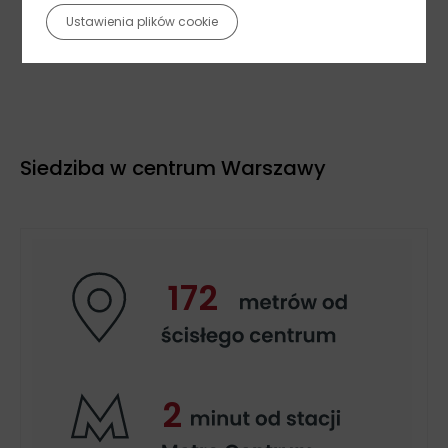
Ustawienia plików cookie
misje gospodarcze, targi, B2B
Siedziba w centrum Warszawy
240
3