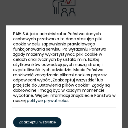
innowacyjne środowisko pracy
PAIH S.A. jako administrator Państwa danych
osobowych przetwarza te dane stosując pliki
cookie w celu zapewnienia prawidłowego
funkcjonowania serwisu. Po wyrażeniu Państwa
zgody możemy wykorzystywać pliki cookie w
celach analitycznych by ustalić m.in. liczbę
użytkowników odwiedzających naszą stronę i
częstotliwość tych odwiedzin. Macie Państwo
możliwość zarządzania plikami cookies poprzez
odpowiedni wybór: „Zaakceptuj wszystkie” lub
pierwszy punkt kontaktu dla eksporterów
przejście do „
Ustawienia plików cookie
”. Zgody są
i inwestorów
dobrowolne i mogą być w każdym momencie
wycofane. Więcej informacji znajdziecie Państwo w
naszej
polityce prywatności
.
Zaakceptuj wszystkie