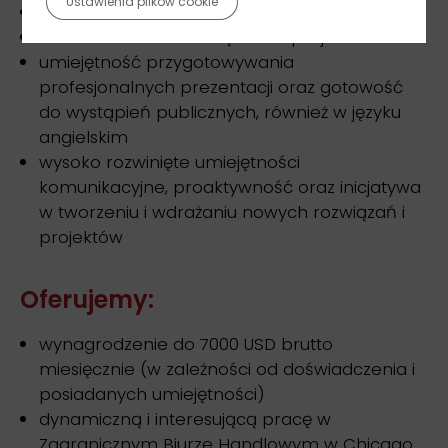
Ustawienia plików cookie
bardzo dobra znajomość pakietu MS Office
doświadczenie w zarządzaniu projektami
umiejętność przygotowywania
profesjonalnych prezentacji oraz gotowość
do wystąpień publicznych, również w języku
angielskim
wysoko rozwinięte umiejętności
komunikacyjne, proaktywność oraz inicjatywa
w tworzeniu i wdrażaniu nowych rozwiązań i
projektów
Oferujemy:
wynagrodzenie do 7000 USD brutto
miesięcznie (w zależności od doświadczenia i
posiadanych umiejętności)
dynamiczną i interesującą pracę w
Zagranicznym Biurze Handlowym w Chicago