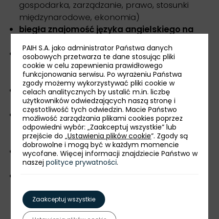
gospodarka, zarządzanie, prawo, stosunki
międzynarodowe, ekonomia)
biegła znajomość języka angielskiego na
poziomie min. C1 - warunek konieczny
PAIH S.A. jako administrator Państwa danych
biegła znajomość języka polskiego w mowie i
osobowych przetwarza te dane stosując pliki
piśmie na poziomie (min. C1), preferowany
cookie w celu zapewnienia prawidłowego
funkcjonowania serwisu. Po wyrażeniu Państwa
poziom native speakera
zgody możemy wykorzystywać pliki cookie w
ugruntowana wiedza z zakresu polityki oraz
celach analitycznych by ustalić m.in. liczbę
użytkowników odwiedzających naszą stronę i
gospodarki Stanów Zjednoczonych
częstotliwość tych odwiedzin. Macie Państwo
doświadczenie zawodowe w obszarze
możliwość zarządzania plikami cookies poprzez
wsparcia eksportu, promocji handlowej lub
odpowiedni wybór: „Zaakceptuj wszystkie” lub
przejście do „
Ustawienia plików cookie
”. Zgody są
rozwoju współpracy międzynarodowej
dobrowolne i mogą być w każdym momencie
gotowość do podróży służbowych, w tym
wycofane. Więcej informacji znajdziecie Państwo w
naszej
polityce prywatności
.
zagranicznych
doświadczenie w pracy za granicą w
środowisku międzynarodowym, poparte
sukcesami w obszarze obsługi klienta lub
Zaakceptuj wszystkie
rozwoju relacji biznesowych