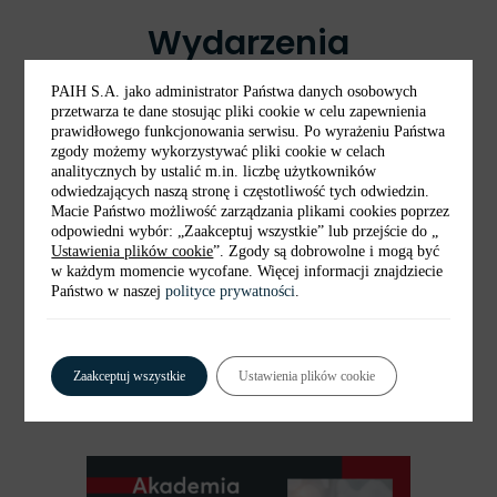
Wydarzenia
PAIH S.A. jako administrator Państwa danych osobowych
przetwarza te dane stosując pliki cookie w celu zapewnienia
prawidłowego funkcjonowania serwisu. Po wyrażeniu Państwa
zgody możemy wykorzystywać pliki cookie w celach
analitycznych by ustalić m.in. liczbę użytkowników
odwiedzających naszą stronę i częstotliwość tych odwiedzin.
Macie Państwo możliwość zarządzania plikami cookies poprzez
odpowiedni wybór: „Zaakceptuj wszystkie” lub przejście do „
Ustawienia plików cookie
”. Zgody są dobrowolne i mogą być
w każdym momencie wycofane. Więcej informacji znajdziecie
Państwo w naszej
polityce prywatności
.
Akademia Biznesu w Olsztynie
Zaakceptuj wszystkie
Ustawienia plików cookie
1-2 października 2025 r.