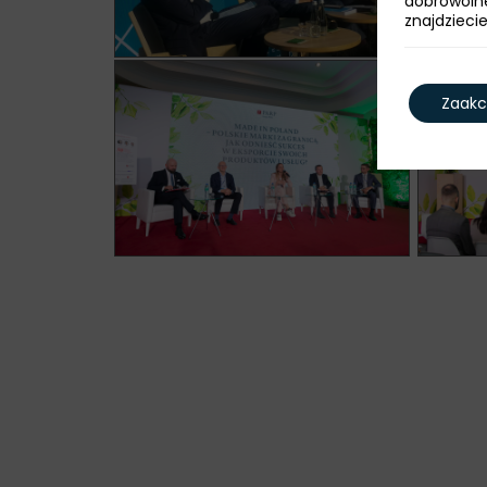
dobrowoln
znajdzieci
Zaakc