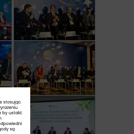
e stosując
wyrażeniu
 by ustalić
h
odpowiedni
Zgody są