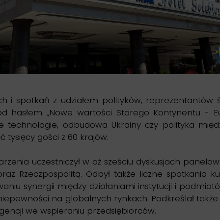
ch i spotkań z udziałem polityków, reprezentantów
pod hasłem „Nowe wartości Starego Kontynentu - E
owe technologie, odbudowa Ukrainy czy polityka m
 tysięcy gości z 60 krajów.
arzenia uczestniczył w aż sześciu dyskusjach panelow
z Rzeczpospolitą. Odbył także liczne spotkania kul
u synergii między działaniami instytucji i podmiotów
niepewności na globalnych rynkach. Podkreślał także 
Agencji we wspieraniu przedsiębiorców.