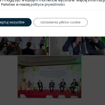
e i mogą być w każdym momencie wycofane. Więcej informacji
e Państwo w naszej
polityce prywatności
.
eptuj wszystkie
Ustawienia plików cookie