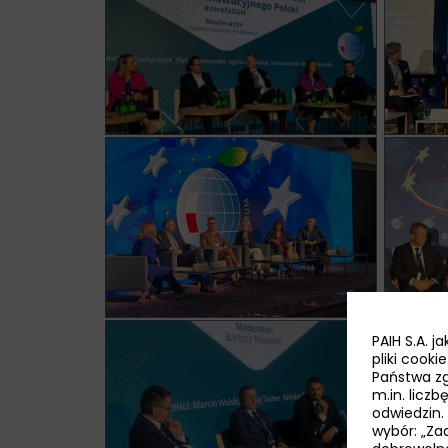
PAIH S.A. 
pliki cook
Państwa zg
m.in. licz
odwiedzin.
wybór: „Zaa