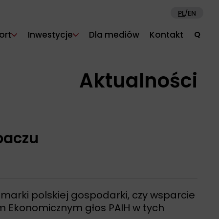
PL
EN
/
ort
Inwestycje
Dla mediów
Kontakt
Q
Aktualności
paczu
marki polskiej gospodarki, czy wsparcie
m Ekonomicznym głos PAIH w tych