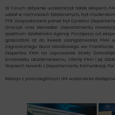
W Forum aktywnie uczestniczyli także eksperci PA
udział w rozmowach bilateralnych, byli moderatora
PFR. Gospodarzami paneli byli Dyrektor Departame
Graczyk oraz Menadżer Departamentu Inwestycji
spektrum działalności Agencji. Począwszy od eksp
gospodarki aż do kwestii zaangażowania PAIH w
Zagranicznego Biura Handlowego we Frankfurcie 
Ekspertka PAIH na zaproszenie Strefy Dolnośląs
środowisku akademickiemu. Ofertę PAIH i jej dzia
Wojciech Nowicki z Departemantu Komunikacji, Part
Relacja z poszczególnych dni wydarzenia dostępn