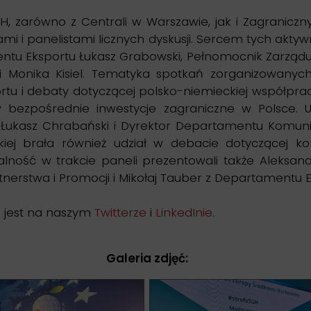
IH, zarówno z Centrali w Warszawie, jak i Zagranicz
mi i panelistami licznych dyskusji. Sercem tych akty
ntu Eksportu Łukasz Grabowski, Pełnomocnik Zarządu 
 Monika Kisiel. Tematyka spotkań zorganizowanyc
ortu i debaty dotyczącej polsko-niemieckiej współpr
 bezpośrednie inwestycje zagraniczne w Polsce. U
Łukasz Chrabański i Dyrektor Departamentu Komunik
kiej brała również udział w debacie dotyczącej ko
łalność w trakcie paneli prezentowali także Aleksan
nerstwa i Promocji i Mikołaj Tauber z Departamentu E
a jest na naszym
Twitterze
i
LinkedInie
.
Galeria zdjęć: