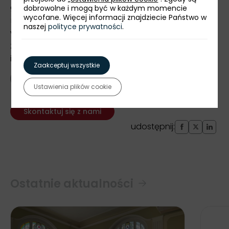
gospodarkę, oznacza on bowiem zarówno
dobrowolne i mogą być w każdym momencie
wycofane. Więcej informacji znajdziecie Państwo w
rozwój technologii związanych z energetyką
naszej
polityce prywatności
.
wodorową, nowe rozwiązania biznesowe oraz
zwiększenie zainteresowania zagranicznych
inwestorów z sektora OZE.
Zaakceptuj wszystkie
powrót
Ustawienia plików cookie
Skontaktuj się z nami
udostępnij:
Ostatnie aktualności