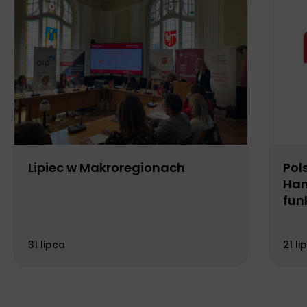
Lipiec w Makroregionach
Pol
Han
fun
Biu
31 lipca
21 li