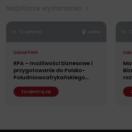
Najbliższe wydarzenia
12 sierpnia
online
1
Udział PAIH
Udz
RPA – możliwości biznesowe i
Ma
przygotowanie do Polsko-
Biz
Południowoafrykańskiego
roz
Forum Biznesu
fin
ws
Zarejestruj się