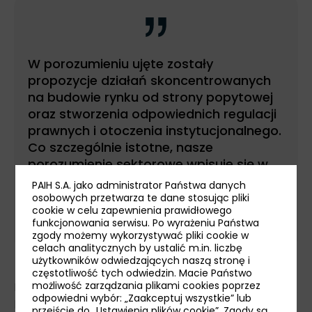
W porozumieniu ujęte zostały
propozycje działań skoncentrowanych
na budowie rynku od strony popytowej
oraz stworzenia odpowiednich regulacji
prawnych i otoczenia instytucjonalnego.
Co szczególnie istotne, nasze
porozumienie sektorowe wpisuje się w
politykę Unii Europejskiej w obszarze
PAIH S.A. jako administrator Państwa danych
gospodarki wodorowej - powiedział
osobowych przetwarza te dane stosując pliki
cookie w celu zapewnienia prawidłowego
rzecznik rządu ds. OZE Ireneusz Zyska.
funkcjonowania serwisu. Po wyrażeniu Państwa
zgody możemy wykorzystywać pliki cookie w
celach analitycznych by ustalić m.in. liczbę
użytkowników odwiedzających naszą stronę i
częstotliwość tych odwiedzin. Macie Państwo
możliwość zarządzania plikami cookies poprzez
Rozwój odnawialnych źródeł energii z pewnością
odpowiedni wybór: „Zaakceptuj wszystkie” lub
będzie siłą dodatkowo napędzającą polską
przejście do „
Ustawienia plików cookie
”. Zgody są