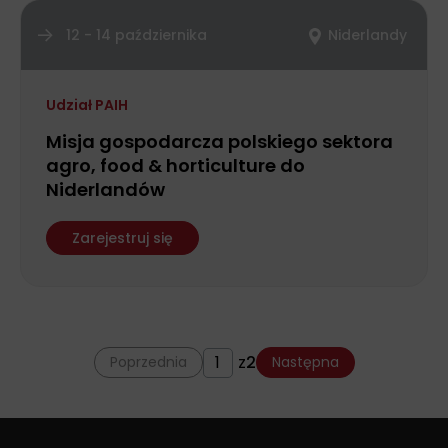
12 - 14 października
Niderlandy
Udział PAIH
Misja gospodarcza polskiego sektora
agro, food & horticulture do
Niderlandów
Zarejestruj się
z
2
Poprzednia
Następna