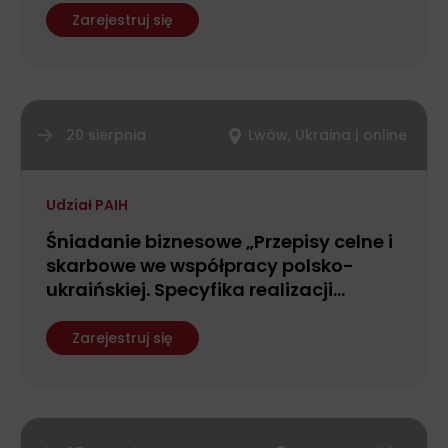
Zarejestruj się
20 sierpnia
Lwów, Ukraina | online
Udział PAIH
Śniadanie biznesowe „Przepisy celne i
skarbowe we współpracy polsko-
ukraińskiej. Specyfika realizacji
operacji bankowych i rozliczeń
międzynarodowych”
Zarejestruj się