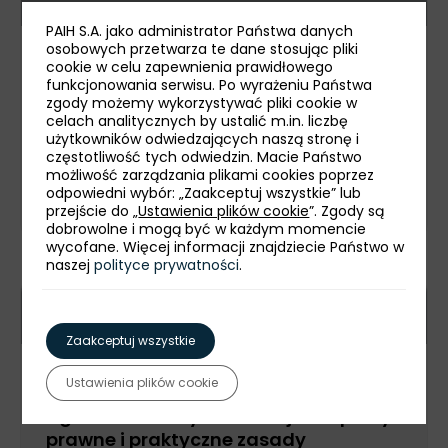
PAIH S.A. jako administrator Państwa danych
osobowych przetwarza te dane stosując pliki
Webinarium PAIH
cookie w celu zapewnienia prawidłowego
funkcjonowania serwisu. Po wyrażeniu Państwa
Warsztaty praktyczne z
zgody możemy wykorzystywać pliki cookie w
przygotowania wniosku w naborze
celach analitycznych by ustalić m.in. liczbę
użytkowników odwiedzających naszą stronę i
4N/2026 – projekt Polskie Mosty
częstotliwość tych odwiedzin. Macie Państwo
Technologiczne
możliwość zarządzania plikami cookies poprzez
odpowiedni wybór: „Zaakceptuj wszystkie” lub
Zarejestruj się
przejście do „
Ustawienia plików cookie
”. Zgody są
dobrowolne i mogą być w każdym momencie
wycofane. Więcej informacji znajdziecie Państwo w
naszej
polityce prywatności
.
15 września
online
Zaakceptuj wszystkie
Webinarium PAIH
Ustawienia plików cookie
Agent handlowy we Francji – aspekty
prawne i praktyczne zasady