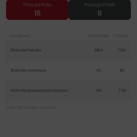
Pozycja kraju
Pozycja Polski
35
15
Kategoria
Wynik kraju
Polska
Wolność handlu
68,4
79,6
Wolność inwestycji
40
80
Wolność prowadzenia biznesu
64
77,8
Źródło: The Heritage Foundation