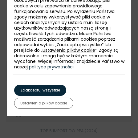
osobowych przetwarza te dane stosując pliki
cookie w celu zapewnienia prawidłowego
TOP 5 EKSPORT Z RPA (2024)
funkcjonowania serwisu. Po wyrażeniu Państwa
zgody możemy wykorzystywać pliki cookie w
celach analitycznych by ustalić m.in. liczbę
użytkowników odwiedzających naszą stronę i
Rudy metalonośne i złom metali
częstotliwość tych odwiedzin. Macie Państwo
możliwość zarządzania plikami cookies poprzez
odpowiedni wybór: „Zaakceptuj wszystkie” lub
przejście do „
Ustawienia plików cookie
”. Zgody są
Metale nieżelazne
dobrowolne i mogą być w każdym momencie
wycofane. Więcej informacji znajdziecie Państwo w
naszej
polityce prywatności
.
Pojazdy drogowe
Zaakceptuj wszystkie
Złoto niemonetarne
Ustawienia plików cookie
Węgiel, koks i brykiety
TOP 5 IMPORT DO RPA (2024)