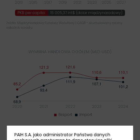
PKB per capita:
15 005,37 Int$ (dolar międzynarodowy)
Źródło: Międzynarodowy Fundusz Walutowy | CAGR - skumulowany roczny
wskaźnik wzrostu
WYMIANA HANDLOWA OGÓŁEM (MLD USD)
Źródło: UN Comtrade
PAIH S.A. jako administrator Państwa danych