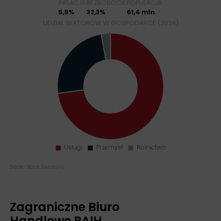
INFLACJA:
BEZROBOCIE:
POPULACJA:
5,9%
32,3%
61,4 mln
UDZIAŁ SEKTORÓW W GOSPODARCE (2024)
Źródło: Bank Światowy
Zagraniczne Biuro
Handlowe PAIH