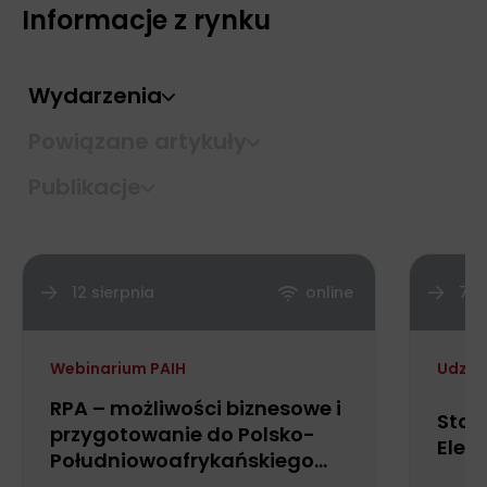
Informacje z rynku
Wydarzenia
Powiązane artykuły
Publikacje
12 sierpnia
online
7 -
Webinarium PAIH
Udział
RPA – możliwości biznesowe i
Stoi
przygotowanie do Polsko-
Elec
Południowoafrykańskiego
Forum Biznesu