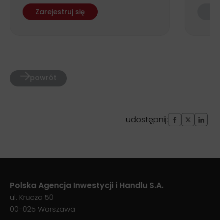
Zarejestruj się
Re
powrót
udostępnij:
Polska Agencja Inwestycji i Handlu S.A.
ul. Krucza 50
00-025 Warszawa