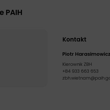
e PAIH
Kontakt
Piotr Harasimowic
Kierownik ZBH
+84 933 663 653
zbh.wietnam@paih.go