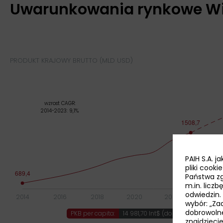
Uwarunkowania rynkowe W
PRODUKT KRAJOWY BRUTTO (MLD USD)
PAIH S.A. 
pliki cook
Państwa zg
m.in. licz
odwiedzin.
wybór: „Zaa
dobrowoln
PKB per capita:
14 981,70 Int$ (dolar międzynaro
znajdzieci