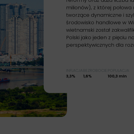
reformy oraz duża liczba l
milionów), z której połowa 
tworzące dynamiczne i szyb
środowisko handlowe w Wi
wietnamski został zakwalif
Polski jako jeden z pięciu n
perspektywicznych dla rozw
INFLACJA:
BEZROBOCIE:
POPULACJA:
3,3%
1,6%
100,3 mln