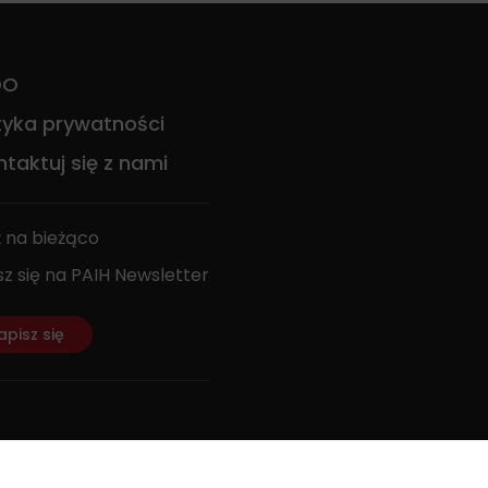
DO
ityka prywatności
taktuj się z nami
 na bieżąco
sz się na PAIH Newsletter
apisz się