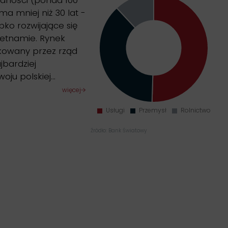
udności (ponad 100
ma mniej niż 30 lat -
ko rozwijające się
etnamie. Rynek
ikowany przez rząd
ajbardziej
oju polskiej…
więcej
Źródło: Bank Światowy