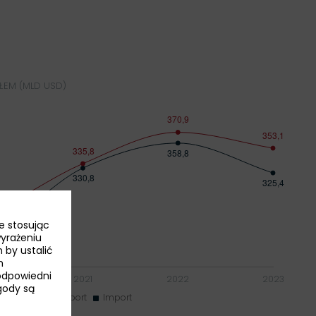
EM (MLD USD)
e stosując
wyrażeniu
 by ustalić
h
odpowiedni
Zgody są