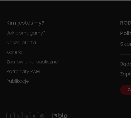
Kim jesteśmy?
RO
Jak pomagamy?
Pol
Nasza oferta
Skon
Kariera
Zamówienia publiczne
Bądź
Patronaty PAIH
Zapi
Publikacje
Z