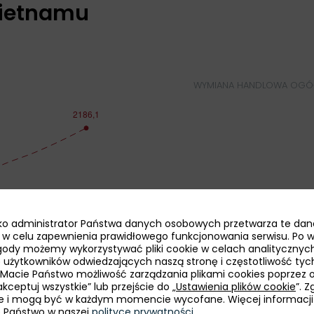
ietnamu
WYMIANA HANDLOWA OGÓŁ
jako administrator Państwa danych osobowych przetwarza te dan
ie w celu zapewnienia prawidłowego funkcjonowania serwisu. Po 
ody możemy wykorzystywać pliki cookie w celach analitycznych
bę użytkowników odwiedzających naszą stronę i częstotliwość tyc
 Macie Państwo możliwość zarządzania plikami cookies poprzez 
kceptuj wszystkie” lub przejście do „
Ustawienia plików cookie
”. 
e i mogą być w każdym momencie wycofane. Więcej informacji
dowy)
e Państwo w naszej
polityce prywatności
.