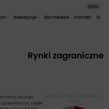
PL
EN
/
ort
Inwestycje
Dla mediów
Kontakt
Q
Rynki zagraniczne
Wietnamu cechuje
UDZIAŁ SEKTORÓW W GOSPODARCE
(2024)
t gospodarczy, ciągłe