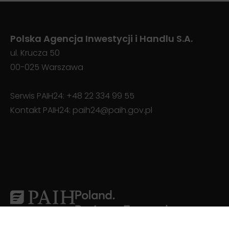
Polska Agencja Inwestycji i Handlu S.A.
ul. Krucza 50
00-025 Warszawa
Serwis PAIH24:
+48 22 334 99 55
Kontakt PAIH24:
paih24@paih.gov.pl