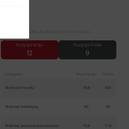
INDEX OF ECONOMICAL FREEDOM (EDYCJA 2025)
Pozycja kraju
Pozycja Polski
31
23
Kategoria
Wynik kraju
Polska
Wolność handlu
79,8
79,6
Wolność inwestycji
60
80
Wolność prowadzenia biznesu
73,9
77,8