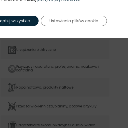
zrostu
Źródło: UN Comtrade
eptuj wszystkie
Ustawienia plików cookie
TOP 5 IMPORT DO WIETNAMU (2023)
Urządzenia elektryczne
Przyrządy i aparatura, profesjonalna, naukowa i
kontrolna
Ropa naftowa, produkty naftowe
Przędza włókiennicza, tkaniny, gotowe artykuły
Urządzenia telekomunikacyjne i audio-wideo