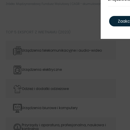
Źródło: Międzynarodowy Fundusz Walutowy | CAGR - skumulowany roczny wskaźnik w
Zaakc
TOP 5 EKSPORT Z WIETNAMU (2023)
Urządzenia telekomunikacyjne i audio-wideo
Urządzenia elektryczne
Odzież i dodatki odzieżowe
Urządzenia biurowe i komputery
Przyrządy i aparatura, profesjonalna, naukowa i
kontrolna