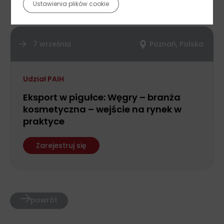
Ustawienia plików cookie
7 września
Poznań, Polska
Udział PAIH
Eksport w pigułce: Węgry – branża
kosmetyczna – wejście na rynek w
praktyce
Zarejestruj się
powrót