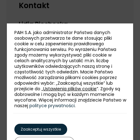
Kontakt
Lidia Piechocka
PAIH S.A. jako administrator Państwa danych
+48 600 400 816
osobowych przetwarza te dane stosując pliki
cookie w celu zapewnienia prawidłowego
lidia.piechocka@paih.gov.pl
funkcjonowania serwisu. Po wyrażeniu Państwa
zgody możemy wykorzystywać pliki cookie w
celach analitycznych by ustalić m.in. liczbę
użytkowników odwiedzających naszą stronę i
częstotliwość tych odwiedzin. Macie Państwo
możliwość zarządzania plikami cookies poprzez
odpowiedni wybór: „Zaakceptuj wszystkie” lub
Informacje z regionu
przejście do „
Ustawienia plików cookie
”. Zgody są
dobrowolne i mogą być w każdym momencie
wycofane. Więcej informacji znajdziecie Państwo w
naszej
polityce prywatności
.
Wydarzenia
Powiązane artykuły
Zaakceptuj wszystkie
Publikacje