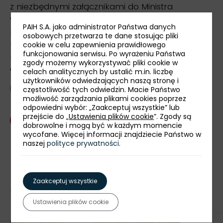
z niezbędnymi załącznikami do Ministra
właściwego do spraw gospodarki W przypadku
PAIH S.A. jako administrator Państwa danych
posiadania statusu dużego przedsiębiorcy -
osobowych przetwarza te dane stosując pliki
należy złożyć oświadczenie o niezbędności
cookie w celu zapewnienia prawidłowego
funkcjonowania serwisu. Po wyrażeniu Państwa
pomocy publicznej dla projektu (tzw. analiza
zgody możemy wykorzystywać pliki cookie w
efektu zachęty).
celach analitycznych by ustalić m.in. liczbę
użytkowników odwiedzających naszą stronę i
powrót
częstotliwość tych odwiedzin. Macie Państwo
możliwość zarządzania plikami cookies poprzez
odpowiedni wybór: „Zaakceptuj wszystkie” lub
przejście do „
Ustawienia plików cookie
”. Zgody są
Skontaktuj się z nami
dobrowolne i mogą być w każdym momencie
wycofane. Więcej informacji znajdziecie Państwo w
udostępnij:
naszej
polityce prywatności
.
Zaakceptuj wszystkie
Ostatnie aktualności
Ustawienia plików cookie