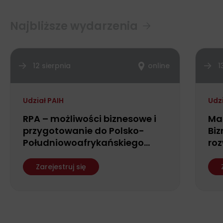
Najbliższe wydarzenia
12 sierpnia
online
1
Udział PAIH
Udz
RPA – możliwości biznesowe i
Ma
przygotowanie do Polsko-
Biz
Południowoafrykańskiego
roz
Forum Biznesu
fin
ws
Zarejestruj się