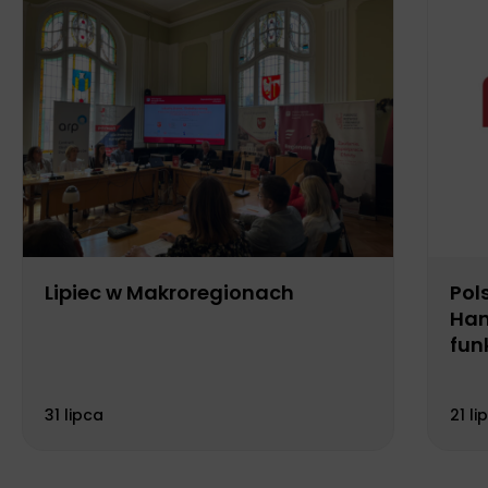
Lipiec w Makroregionach
Pol
Han
fun
Biu
31 lipca
21 li