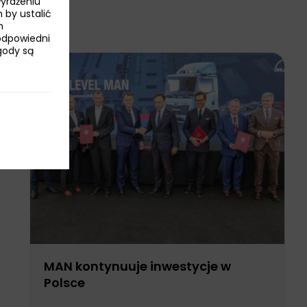
wyrażeniu
 by ustalić
h
odpowiedni
Zgody są
MAN kontynuuje inwestycje w
Polsce