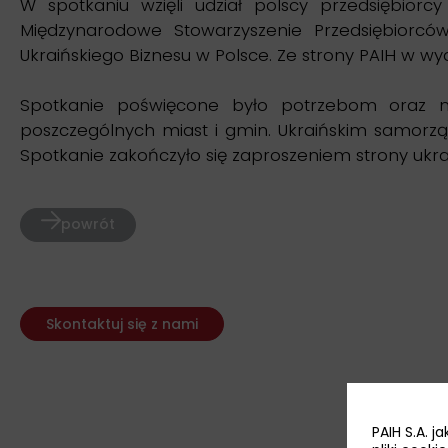
W spotkaniu wzięli udział polscy przedsiębiorc
Międzynarodowe Stowarzyszenie Przedsiębiorców 
Ukraińskiego Biznesu w Polsce. Ze strony PAIH w wy
Spotkanie poświęcone było potrzebom oraz m
poszczególnych miast i gmin. Ukraińskim samorz
Spotkanie zakończyło się zaproszeniem strony ukr
powrót
Skontaktuj się z nami
PAIH S.A. 