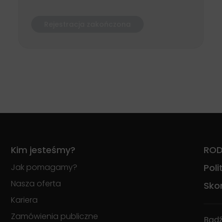
Rejestracja zakończona
Kim jesteśmy?
RO
Jak pomagamy?
Pol
Nasza oferta
Skon
Kariera
Zamówienia publiczne
Bądź