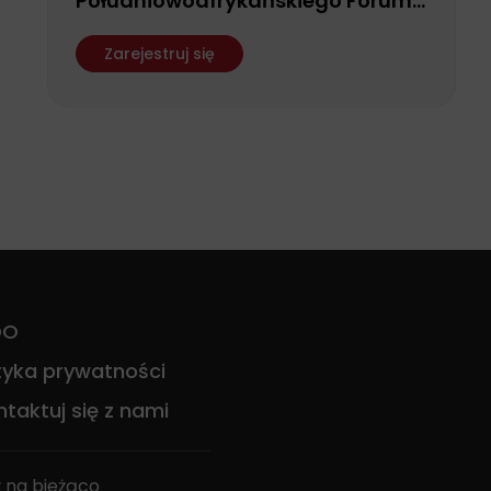
Południowoafrykańskiego Forum
Biznesu
Zarejestruj się
DO
ityka prywatności
taktuj się z nami
 na bieżąco