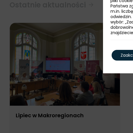
pliki cook
Ostatnie aktualności
Państwa zg
m.in. licz
odwiedzin.
wybór: „Zaa
dobrowoln
znajdzieci
Zaakc
Lipiec w Makroregionach