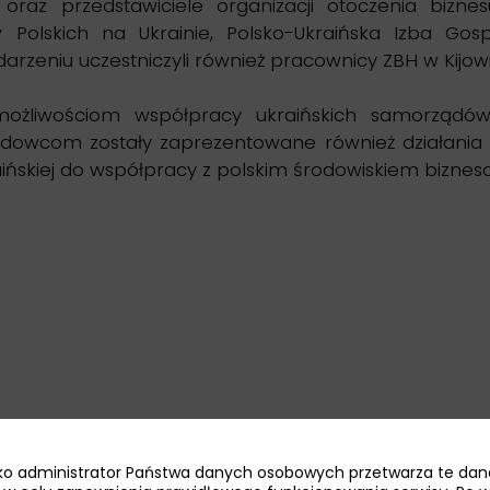
y oraz przedstawiciele organizacji otoczenia bizn
Polskich na Ukrainie, Polsko-Ukraińska Izba Gosp
darzeniu uczestniczyli również pracownicy ZBH w Kijowi
ożliwościom współpracy ukraińskich samorządó
ądowcom zostały zaprezentowane również działania 
aińskiej do współpracy z polskim środowiskiem biznes
jako administrator Państwa danych osobowych przetwarza te dan