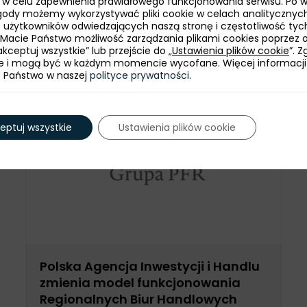
ie w celu zapewnienia prawidłowego funkcjonowania serwisu. Po 
ody możemy wykorzystywać pliki cookie w celach analitycznych
bę użytkowników odwiedzających naszą stronę i częstotliwość tyc
 Macie Państwo możliwość zarządzania plikami cookies poprzez 
kceptuj wszystkie” lub przejście do „
Ustawienia plików cookie
”. 
e i mogą być w każdym momencie wycofane. Więcej informacji
e Państwo w naszej
polityce prywatności
.
eptuj wszystkie
Ustawienia plików cookie
Polska Agencja Inwestycji i Handlu
zmienia model funkcjonowania
Regionalnych Biur Handlowych