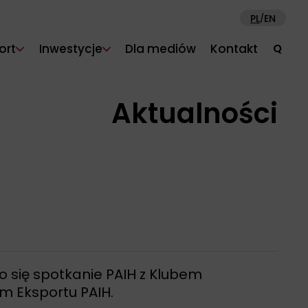
PL
EN
/
ort
Inwestycje
Dla mediów
Kontakt
Q
Aktualności
o się spotkanie PAIH z Klubem
m Eksportu PAIH.