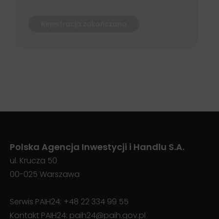
Rejestracja zakończona
Polska Agencja Inwestycji i Handlu S.A.
ul. Krucza 50
00-025 Warszawa
Serwis PAIH24:
+48 22 334 99 55
Kontakt PAIH24:
paih24@paih.gov.pl