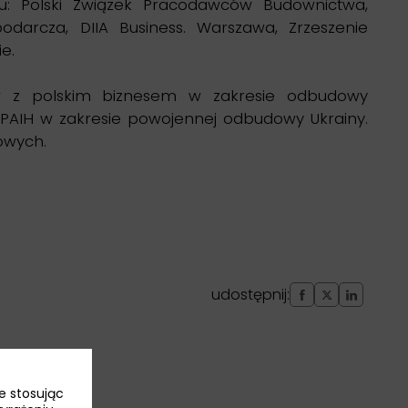
esu: Polski Związek Pracodawców Budownictwa,
odarcza, DIIA Business. Warszawa, Zrzeszenie
e.
w z polskim biznesem w zakresie odbudowy
PAIH w zakresie powojennej odbudowy Ukrainy.
owych.
udostępnij:
e stosując