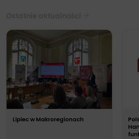
Ostatnie aktualności
Lipiec w Makroregionach
Pol
Han
fun