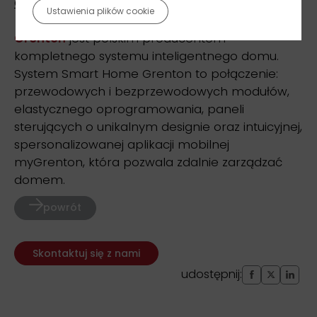
O firmie Grenton
Ustawienia plików cookie
Grenton
jest polskim producentem
kompletnego systemu inteligentnego domu.
System Smart Home Grenton to połączenie:
przewodowych i bezprzewodowych modułów,
elastycznego oprogramowania, paneli
sterujących o unikalnym designie oraz intuicyjnej,
spersonalizowanej aplikacji mobilnej
myGrenton, która pozwala zdalnie zarządzać
domem.
powrót
Skontaktuj się z nami
udostępnij: