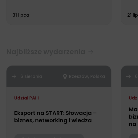
Biu
31 lipca
21 li
Najbliższe wydarzenia
6 sierpnia
Rzeszów, Polska
6
Udział PAIH
Udz
Ma
Eksport na START: Słowacja –
biz
biznes, networking i wiedza
na