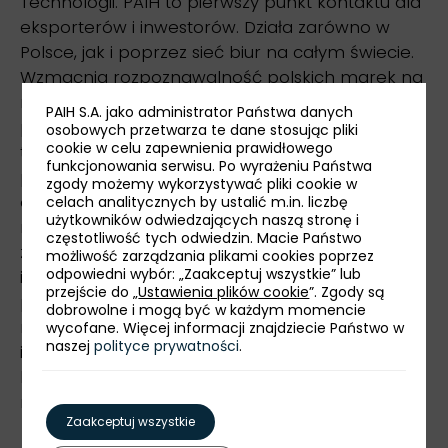
Technologii. PAIH to pierwszy punkt kontaktu dla
eksporterów i inwestorów. Działa zarówno w
Polsce, jak i poprzez sieć biur na całym świecie.
Wzmacnia rozpoznawalność polskich marek na
międzynarodowych rynkach, promuje rodzime
PAIH S.A. jako administrator Państwa danych
produkty i usługi oraz rozwiązania
osobowych przetwarza te dane stosując pliki
cookie w celu zapewnienia prawidłowego
technologiczne made in Poland. Agencja
funkcjonowania serwisu. Po wyrażeniu Państwa
pomaga przedsiębiorcom w wyborze
zgody możemy wykorzystywać pliki cookie w
optymalnej ścieżki ekspansji za granicą. Wspiera
celach analitycznych by ustalić m.in. liczbę
użytkowników odwiedzających naszą stronę i
również napływ bezpośrednich inwestycji
częstotliwość tych odwiedzin. Macie Państwo
zagranicznych do Polski oraz realizację polskich
możliwość zarządzania plikami cookies poprzez
odpowiedni wybór: „Zaakceptuj wszystkie” lub
inwestycji w kraju. PAIH współpracuje z sektorem
przejście do „
Ustawienia plików cookie
”. Zgody są
publicznym i partnerami regionalnymi, oferując
dobrowolne i mogą być w każdym momencie
m.in.: szkolenia, audyt i promocję nieruchomości
wycofane. Więcej informacji znajdziecie Państwo w
naszej
polityce prywatności
.
inwestycyjnych, współpracę przy organizacji misji
biznesowych oraz wsparcie komunikacyjne przy
realizacji wspólnych projektów.
Zaakceptuj wszystkie