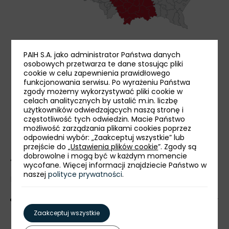
PAIH S.A. jako administrator Państwa danych
osobowych przetwarza te dane stosując pliki
cookie w celu zapewnienia prawidłowego
funkcjonowania serwisu. Po wyrażeniu Państwa
zgody możemy wykorzystywać pliki cookie w
celach analitycznych by ustalić m.in. liczbę
użytkowników odwiedzających naszą stronę i
częstotliwość tych odwiedzin. Macie Państwo
możliwość zarządzania plikami cookies poprzez
odpowiedni wybór: „Zaakceptuj wszystkie” lub
przejście do „
Ustawienia plików cookie
”. Zgody są
dobrowolne i mogą być w każdym momencie
Atuty województwa
wycofane. Więcej informacji znajdziecie Państwo w
naszej
polityce prywatności
.
Położenie i dostępność komunikacyjna
Centrum europejskiej logistyki: Małopolska leży
na skrzyżowaniu międzynarodowych tras
Zaakceptuj wszystkie
tranzytowych, w tym paneuropejskiego