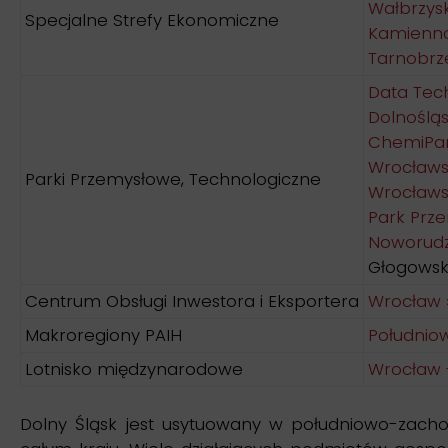
Wałbrzys
Specjalne Strefy Ekonomiczne
Kamienno
Tarnobrz
Data Tech
Dolnośląsk
ChemiPark
Wrocławsk
Parki Przemysłowe, Technologiczne
Wrocławs
Park Prz
Noworudz
Głogowski
Centrum Obsługi Inwestora i Eksportera
Wrocław 
Makroregiony PAIH
Południo
Lotnisko międzynarodowe
Wrocław 
Dolny Śląsk jest usytuowany w południowo-zachod