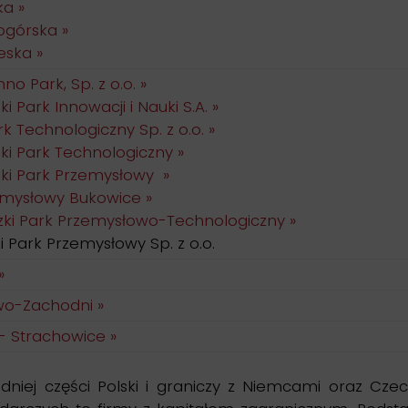
ka »
górska »
eska »
no Park, Sp. z o.o. »
i Park Innowacji i Nauki S.A. »
 Technologiczny Sp. z o.o. »
i Park Technologiczny »
ki Park Przemysłowy »
emysłowy Bukowice »
ki Park Przemysłowo-Technologiczny »
 Park Przemysłowy Sp. z o.o.
»
wo-Zachodni »
- Strachowice »
niej części Polski i graniczy z Niemcami oraz Cze