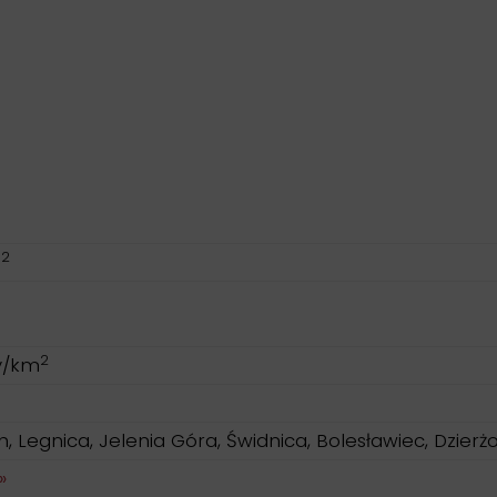
2
m
2
y/km
, Legnica, Jelenia Góra, Świdnica, Bolesławiec, Dzierż
»