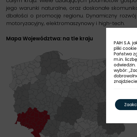
całym kraju. Wiele działających podmiotów gosp
jego warunki naturalne, oraz doskonałe skomunik
dbałości o promocję regionu. Dynamiczny rozwój w
motoryzacyjny, elektromaszynowy i high-tech.
Mapa Województwa: na tle kraju
PAIH S.A. 
pliki cook
Państwa zg
m.in. licz
odwiedzin.
wybór: „Zaa
dobrowoln
znajdzieci
Zaakc