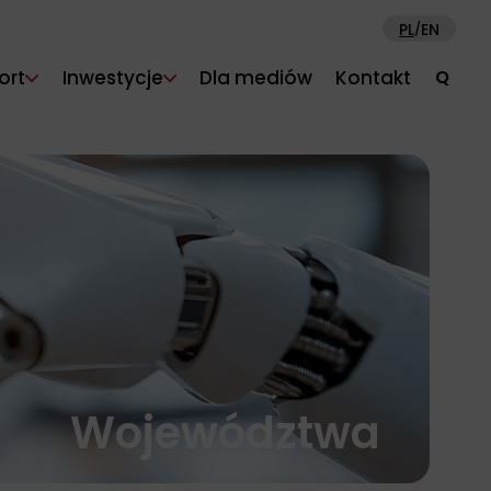
PL
EN
/
ort
Inwestycje
Dla mediów
Kontakt
Q
Województwa