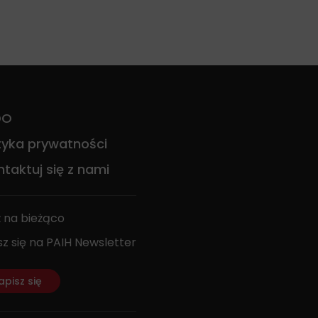
DO
ityka prywatności
taktuj się z nami
 na bieżąco
sz się na PAIH Newsletter
apisz się