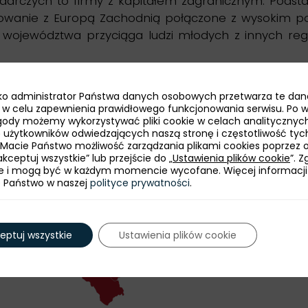
odarczych to firmy z kapitałem zagranicznym. Pods
owanie z Europą Zachodnią połączone z wysokim poz
ojewództwa przyciąga ludzi młodych z innych regionó
jako administrator Państwa danych osobowych przetwarza te dan
ie w celu zapewnienia prawidłowego funkcjonowania serwisu. Po 
ody możemy wykorzystywać pliki cookie w celach analitycznych
bę użytkowników odwiedzających naszą stronę i częstotliwość tyc
 Macie Państwo możliwość zarządzania plikami cookies poprzez 
kceptuj wszystkie” lub przejście do „
Ustawienia plików cookie
”. 
e i mogą być w każdym momencie wycofane. Więcej informacji
e Państwo w naszej
polityce prywatności
.
eptuj wszystkie
Ustawienia plików cookie