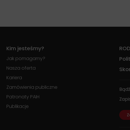
Kim jesteśmy?
RO
Jak pomagamy?
Pol
Nasza oferta
Skon
Kariera
Zamówienia publiczne
Bądź
Patronaty PAIH
Zapi
Publikacje
Z