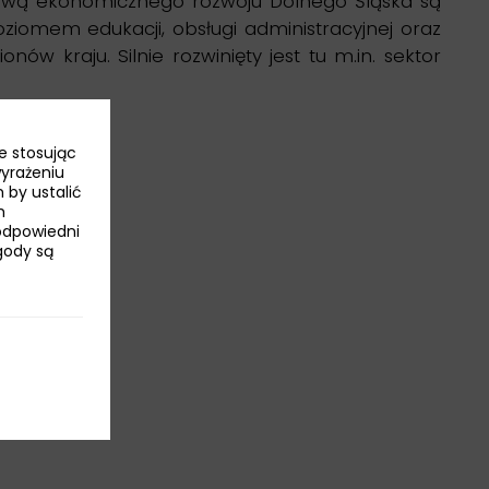
tawą ekonomicznego rozwoju Dolnego Śląska są
iomem edukacji, obsługi administracyjnej oraz
w kraju. Silnie rozwinięty jest tu m.in. sektor
e stosując
wyrażeniu
 by ustalić
h
odpowiedni
Zgody są