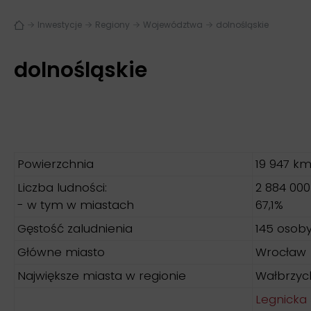
Inwestycje
Regiony
Województwa
dolnośląskie
dolnośląskie
Powierzchnia
19 947 k
Liczba ludności:
2 884 000
- w tym w miastach
67,1%
Gęstość zaludnienia
145 osob
Główne miasto
Wrocław
Największe miasta w regionie
Wałbrzych
Legnicka 