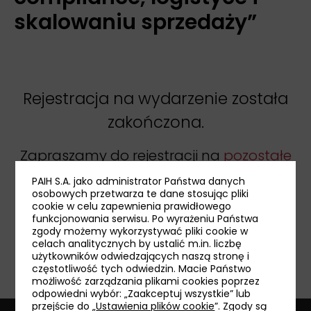
skalowaniu sprzedaży”
Rejestracja na wydarzenie została
zakończona.
Zapraszamy do rejestracji na
pozostałe
wydarzenia
.
PAIH S.A. jako administrator Państwa danych
osobowych przetwarza te dane stosując pliki
cookie w celu zapewnienia prawidłowego
funkcjonowania serwisu. Po wyrażeniu Państwa
zgody możemy wykorzystywać pliki cookie w
udostępnij:
celach analitycznych by ustalić m.in. liczbę
użytkowników odwiedzających naszą stronę i
częstotliwość tych odwiedzin. Macie Państwo
możliwość zarządzania plikami cookies poprzez
odpowiedni wybór: „Zaakceptuj wszystkie” lub
przejście do „
Ustawienia plików cookie
”. Zgody są