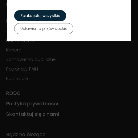
Kontakt PAIH24:
paih24@paih.gov.pl
Zaakceptuj wszystkie
Kim jesteśmy?
Ustawienia plików cookie
Jak pomagamy?
Nasza oferta
Kariera
Zamówienia publiczne
Patronaty PAIH
Publikacje
RODO
Polityka prywatności
Skontaktuj się z nami
Bądź na bieżąco