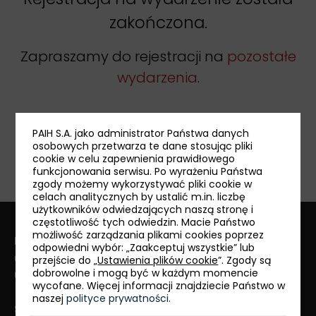
zakończona.
Zapraszamy do rejestracji na
pozostałe
wydarzenia
.
PAIH S.A. jako administrator Państwa danych
udostępnij:
osobowych przetwarza te dane stosując pliki
cookie w celu zapewnienia prawidłowego
funkcjonowania serwisu. Po wyrażeniu Państwa
zgody możemy wykorzystywać pliki cookie w
celach analitycznych by ustalić m.in. liczbę
użytkowników odwiedzających naszą stronę i
częstotliwość tych odwiedzin. Macie Państwo
możliwość zarządzania plikami cookies poprzez
Polska Agencja Inwestycji i Handlu S.A.
odpowiedni wybór: „Zaakceptuj wszystkie” lub
ul. Krucza 50
przejście do „
Ustawienia plików cookie
”. Zgody są
dobrowolne i mogą być w każdym momencie
00-025 Warszawa
wycofane. Więcej informacji znajdziecie Państwo w
naszej
polityce prywatności
.
Serwis PAIH24:
+48 22 334 99 55