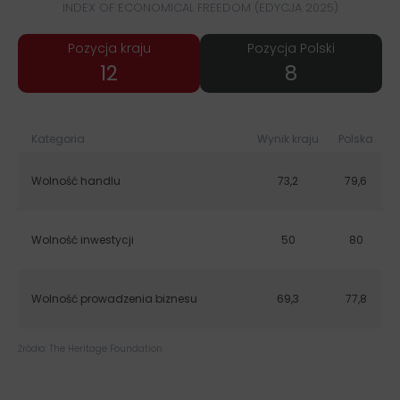
INDEX OF ECONOMICAL FREEDOM (EDYCJA 2025)
Pozycja kraju
Pozycja Polski
21
14
Kategoria
Wynik kraju
Polska
Wolność handlu
73,2
79,6
Wolność inwestycji
50
80
Wolność prowadzenia biznesu
69,3
77,8
Źródło: The Heritage Foundation