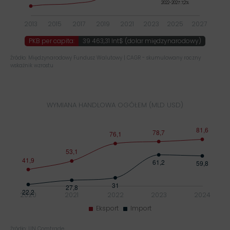
PKB per capita:
39 463,31 Int$ (dolar międzynarodowy)
Źródło: Międzynarodowy Fundusz Walutowy | CAGR - skumulowany roczny
wskaźnik wzrostu
WYMIANA HANDLOWA OGÓŁEM (MLD USD)
Źródło: UN Comtrade