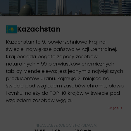
Kazachstan
Kazachstan to 9. powierzchniowo kraj na
świecie, największe państwo w Azji Centralnej.
Kraj posiada bogate zapasy zasobów
naturalnych - 99 pierwiastków chemicznych
tablicy Mendelejewa; jest jednym z największych
producentów uranu. Zajmuje 2. miejsce na
świecie pod względem zasobów chromu, ołowiu
i cynku, należy do TOP-10 krajów w świecie pod
względem zasobów węgla,…
więcej
INFLACJA:
BEZROBOCIE:
POPULACJA:
14,6%
4,9%
19,9 mln