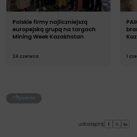
Polskie firmy najliczniejszą
PAI
europejską grupą na targach
bra
Mining Week Kazakhstan
Kaz
24 czerwca
1 cz
powrót
udostępnij: