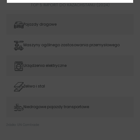
TOP 5 IMPORT DO KAZACHSTANU (2024)
Pojazdy drogowe
Maszyny ogólnego zastosowania przemysłowego
Urządzenia elektryczne
Żeliwo i stal
Niedrogowe pojazdy transportowe
Źródło: UN Comtrade