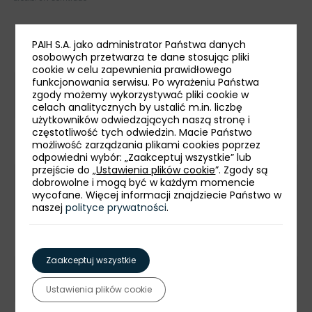
PAIH S.A. jako administrator Państwa danych
TOP 5 EKSPORT Z KAZACHSTANU (2024)
osobowych przetwarza te dane stosując pliki
cookie w celu zapewnienia prawidłowego
funkcjonowania serwisu. Po wyrażeniu Państwa
zgody możemy wykorzystywać pliki cookie w
Ropa naftowa, produkty naftowe
celach analitycznych by ustalić m.in. liczbę
użytkowników odwiedzających naszą stronę i
częstotliwość tych odwiedzin. Macie Państwo
Metale nieżelazne
możliwość zarządzania plikami cookies poprzez
odpowiedni wybór: „Zaakceptuj wszystkie” lub
przejście do „
Ustawienia plików cookie
”. Zgody są
dobrowolne i mogą być w każdym momencie
Rudy metalonośne i złom metali
wycofane. Więcej informacji znajdziecie Państwo w
naszej
polityce prywatności
.
Chemikalia nieorganiczne
Zaakceptuj wszystkie
Żeliwo i stal
Ustawienia plików cookie