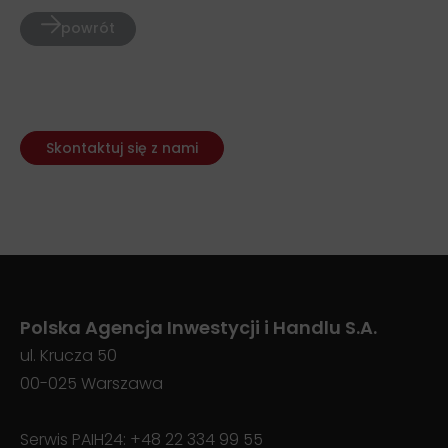
powrót
Skontaktuj się z nami
Polska Agencja Inwestycji i Handlu S.A.
ul. Krucza 50
00-025 Warszawa
Serwis PAIH24:
+48 22 334 99 55