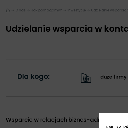
O nas
Jak pomagamy?
Inwestycje
Udzielanie wsparcia
Udzielanie wsparcia w kont
Dla kogo:
duże firmy
Wsparcie w relacjach biznes-administracja
PAIH S.A. 