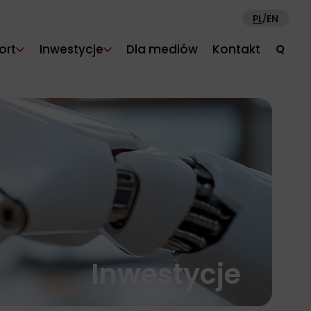
PL
EN
/
ort
Inwestycje
Dla mediów
Kontakt
Q
Inwestycje