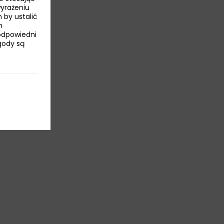
wyrażeniu
 by ustalić
h
odpowiedni
Zgody są