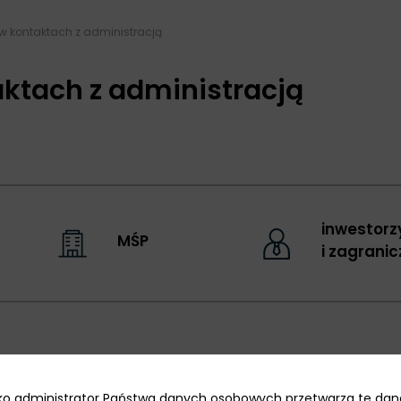
 w kontaktach z administracją
aktach z administracją
inwestorz
MŚP
i zagranic
 umożliwiające efektywną realizację inwesty
jako administrator Państwa danych osobowych przetwarza te dan