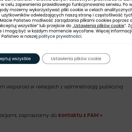
ie w celu zapewnienia prawidłowego funkcjonowania serwisu. Po 
ody możemy wykorzystywać pliki cookie w celach analitycznych
bę użytkowników odwiedzających naszą stronę i częstotliwość tyc
 Macie Państwo możliwość zarządzania plikami cookies poprzez 
kceptuj wszystkie” lub przejście do „
Ustawienia plików cookie
”. 
istracja publiczna wszystkich szczebli.
e i mogą być w każdym momencie wycofane. Więcej informacji
e Państwo w naszej
polityce prywatności
.
cją publiczną pracowników PAIH.
eptuj wszystkie
Ustawienia plików cookie
wsparcia w relacjach z administracją publiczną
rmacjami, zapraszamy do
kontaktu z PAIH »