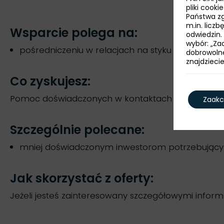
pliki cook
Państwa zg
m.in. licz
Wsparcie polega na
:
odwiedzin.
wybór: „Zaa
pośredniczeniu w relacjach na styku biznes-admin
dobrowoln
znajdzieci
Co zyskujesz:
Pomoc doświadczonych w kontaktach z administra
Zaakc
Szczególnie polecane
:
mniej doświadczonym inwestorom potrzebującym 
Jak skorzystać z oferty:
Jeżeli jesteś zainteresowany szczegółowymi info