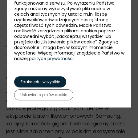
funkcjonowania serwisu. Po wyrażeniu Państwa
zgody możemy wykorzystywać pliki cookie w
celach analitycznych by ustalić m.in. liczbę
użytkowników odwiedzających naszą stronę i
Na przestrzeni ostatnich dekad także koreański
częstotliwość tych odwiedzin. Macie Państwo
kapitał na dobre zadomowił się nad Wisłą. W
możliwość zarządzania plikami cookies poprzez
odpowiedni wybór: „Zaakceptuj wszystkie” lub
Polsce funkcjonuje ponad 500 koreańskich firm,
przejście do „
Ustawienia plików cookie
”. Zgody są
w tym te największe. W 2016 roku LG wybrało
dobrowolne i mogą być w każdym momencie
wycofane. Więcej informacji znajdziecie Państwo w
Polskę na lokalizację jednego ze swoich
naszej
polityce prywatności
.
najnowocześniejszych w skali globu, zakładów
produkujących baterie do samochodów
elektrycznych. Była to jedna z pierwszych tego
Zaakceptuj wszystkie
typu mega inwestycji, która nie tylko przyczyniła
się do wywarcia znaczącego wpływu
Ustawienia plików cookie
gospodarczego w regionie, ale dała Polsce
pozycję jednego z globalnych liderów w
eksporcie baterii litowo-jonowych. Samsung,
kolejny koreański gigant technologiczny, także
jest silnie zakorzeniony w polskim ekosystemie