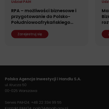
Udział PAIH
Udz
RPA – możliwości biznesowe i
Ma
przygotowanie do Polsko-
Biz
Południowoafrykańskiego
roz
Forum Biznesu
fin
ws
Zarejestruj się
Polska Agencja Inwestycji i Handlu S.A.
ul. Krucza 50
00-025 Warszawa
Serwis PAIH24:
+48 22 334 99 55
Kontakt PAIH24:
paih24@paih.gov.pl