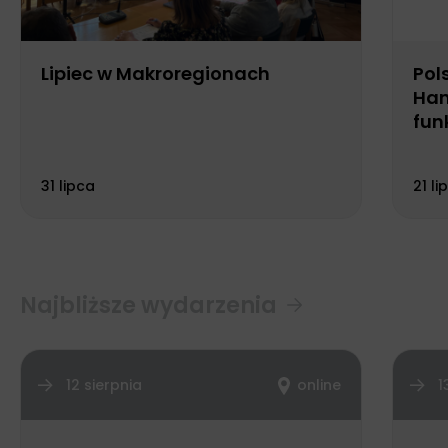
Lipiec w Makroregionach
Pol
Han
fun
Biu
31 lipca
21 li
Najbliższe wydarzenia
12 sierpnia
online
1