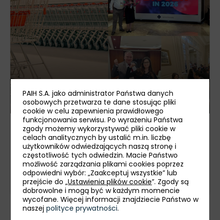
PAIH S.A. jako administrator Państwa danych
osobowych przetwarza te dane stosując pliki
cookie w celu zapewnienia prawidłowego
funkcjonowania serwisu. Po wyrażeniu Państwa
zgody możemy wykorzystywać pliki cookie w
Firma DAMIX na Bliskim Wschodzie i w
celach analitycznych by ustalić m.in. liczbę
Egipcie. Od pierwszego kontaktu do
użytkowników odwiedzających naszą stronę i
trwałych relacji biznesowych
częstotliwość tych odwiedzin. Macie Państwo
możliwość zarządzania plikami cookies poprzez
odpowiedni wybór: „Zaakceptuj wszystkie” lub
przejście do „
Ustawienia plików cookie
”. Zgody są
29 lipca
dobrowolne i mogą być w każdym momencie
wycofane. Więcej informacji znajdziecie Państwo w
naszej
polityce prywatności
.