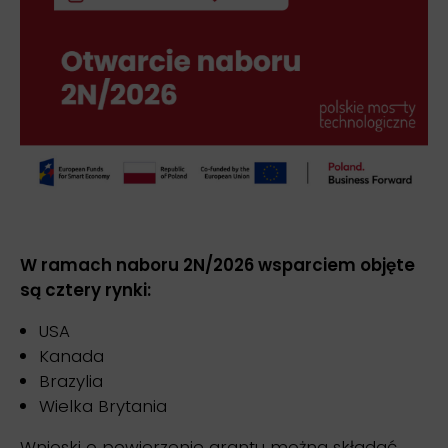
W ramach naboru 2N/2026 wsparciem objęte
są cztery rynki:
USA
Kanada
Brazylia
Wielka Brytania
Wnioski o powierzenie grantu można składać