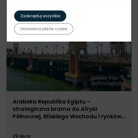
Zaakceptuj wszystkie
Ustawienia plików cookie
Arabska Republika Egiptu –
strategiczna brama do Afryki
Północnej, Bliskiego Wschodu i rynków
nad Morzem Czerwonym
29 lipca