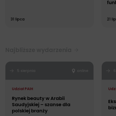
fun
Biu
31 lipca
21 li
Najbliższe wydarzenia
5 sierpnia
online
6
Udział PAIH
Udz
Rynek beauty w Arabii
Eks
Saudyjskiej – szanse dla
biz
polskiej branży