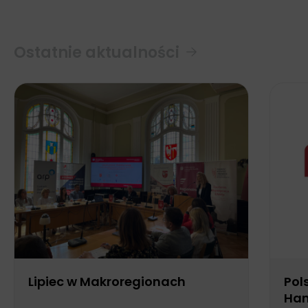
Ostatnie aktualności
Lipiec w Makroregionach
Pol
Han