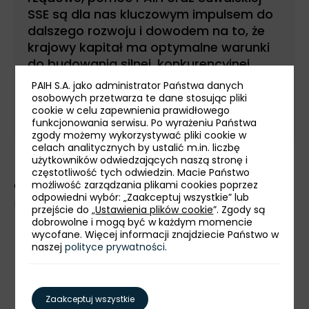
SSE są dla nas kluczowym impulsem do
dalszego rozwoju i dowodem na to, że
krajowy kapitał ma optymalne warunki
do budowania silnej, konkurencyjnej
pozycji. -
Magdalena Grzymek,
PAIH S.A. jako administrator Państwa danych
Dyrektor ds. administracyjno-
osobowych przetwarza te dane stosując pliki
cookie w celu zapewnienia prawidłowego
prawnych, OstroVit sp. z o.o.
funkcjonowania serwisu. Po wyrażeniu Państwa
zgody możemy wykorzystywać pliki cookie w
celach analitycznych by ustalić m.in. liczbę
użytkowników odwiedzających naszą stronę i
częstotliwość tych odwiedzin. Macie Państwo
Centrum produkcyjno-logistyczne OstroVit
możliwość zarządzania plikami cookies poprzez
odpowiedni wybór: „Zaakceptuj wszystkie” lub
rozpocznie swoją działalność wiosną 2029 roku.
przejście do „
Ustawienia plików cookie
”. Zgody są
dobrowolne i mogą być w każdym momencie
wycofane. Więcej informacji znajdziecie Państwo w
naszej
polityce prywatności
.
Galeria zdjęć:
Zaakceptuj wszystkie