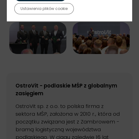
Ustawienia plików cookie
OstroVit - podlaskie MŚP z globalnym
zasięgiem
OstroVit sp. z o.o. to polska firma z
sektora MŚP, założona w 2010 r., która od
początku związana jest z Zambrowem -
bramą logistyczną województwa
podlaskiego. W ciągu zaledwie 16 lat