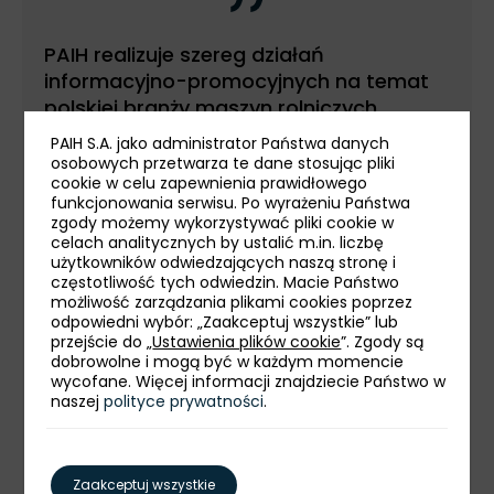
PAIH realizuje szereg działań
informacyjno-promocyjnych na temat
polskiej branży maszyn rolniczych.
Wśród nich jest organizacja
polskiego
PAIH S.A. jako administrator Państwa danych
stoiska narodowego
podczas targów
osobowych przetwarza te dane stosując pliki
cookie w celu zapewnienia prawidłowego
Agritechnica w Hanowerze, gdzie będzie
funkcjonowania serwisu. Po wyrażeniu Państwa
można zapoznać się z bogatą i
zgody możemy wykorzystywać pliki cookie w
wszechstronną ofertą polskich
celach analitycznych by ustalić m.in. liczbę
użytkowników odwiedzających naszą stronę i
przedsiębiorców. Zachęcamy do
częstotliwość tych odwiedzin. Macie Państwo
odwiedzenia nas na stanowisku 04A48
możliwość zarządzania plikami cookies poprzez
w hali numer 4 - mówi Małgorzata
odpowiedni wybór: „Zaakceptuj wszystkie” lub
przejście do „
Ustawienia plików cookie
”. Zgody są
Kucharek z Departamentu Projektów
dobrowolne i mogą być w każdym momencie
Europejskich PAIH, koordynatorka
wycofane. Więcej informacji znajdziecie Państwo w
działań promocyjnych dla sektora
naszej
polityce prywatności
.
maszyn i urządzeń w ramach projektu
Brand Hub.
Zaakceptuj wszystkie