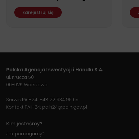
Forum Biznesu
fin
ws
Zarejestruj się
Polska Agencja Inwestycji i Handlu S.A.
ul. Krucza 50
00-025 Warszawa
Serwis PAIH24:
+48 22 334 99 55
Kontakt PAIH24:
paih24@paih.gov.pl
Kim jesteśmy?
Jak pomagamy?