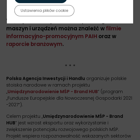
Ustawienia plików cookie
Więcej informacji na temat polskiego sektora
maszyn i urządzeń można znaleźć w
filmie
informacyjno-promocyjnym PAIH
oraz w
raporcie branżowym
.
* * *
Polska Agencja Inwestycji i Handlu
organizuje polskie
stoiska narodowe w ramach projektu
„
Umiędzynarodowienie MŚP - Brand HUB
” (program
„Fundusze Europejskie dla Nowoczesnej Gospodarki 2021
-2027”).
Celem projektu „
Umiędzynarodowienie MŚP - Brand
HUB
” jest wzrost eksportu oraz wykorzystanie i
zwiększenie potencjału rozwojowego polskich MŚP.
Projekt wspiera rozpoznawalność wskazanych sektorów