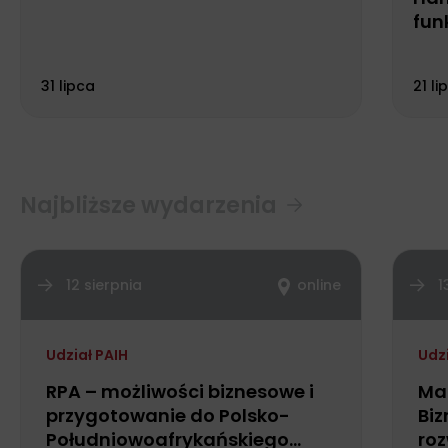
fun
Biu
31 lipca
21 li
Najbliższe wydarzenia
12 sierpnia
online
1
Udział PAIH
Udz
RPA – możliwości biznesowe i
Ma
przygotowanie do Polsko-
Biz
Południowoafrykańskiego
roz