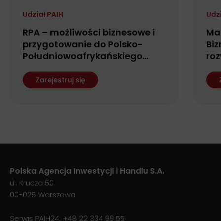
Udział PAIH
Udz
RPA – możliwości biznesowe i
Ma
przygotowanie do Polsko-
Biz
Południowoafrykańskiego
roz
Forum Biznesu
fin
ws
Zarejestruj się
Polska Agencja Inwestycji i Handlu S.A.
ul. Krucza 50
00-025 Warszawa
Serwis PAIH24:
+48 22 334 99 55