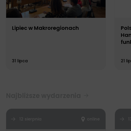
Lipiec w Makroregionach
Pol
Han
fun
Biu
31 lipca
21 li
Najbliższe wydarzenia
12 sierpnia
online
1