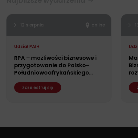
Najbliższe wydarzenia
12 sierpnia
online
1
Udział PAIH
Udz
RPA – możliwości biznesowe i
Ma
przygotowanie do Polsko-
Biz
Południowoafrykańskiego
roz
Forum Biznesu
fin
ws
Zarejestruj się