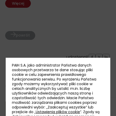
Więcej
powrót
udostępnij:
PAIH S.A. jako administrator Państwa danych
osobowych przetwarza te dane stosując pliki
cookie w celu zapewnienia prawidłowego
funkcjonowania serwisu. Po wyrażeniu Państwa
zgody możemy wykorzystywać pliki cookie w
Ostatnie aktualności
celach analitycznych by ustalić m.in. liczbę
użytkowników odwiedzających naszą stronę i
częstotliwość tych odwiedzin. Macie Państwo
możliwość zarządzania plikami cookies poprzez
odpowiedni wybór: „Zaakceptuj wszystkie” lub
przejście do „
Ustawienia plików cookie
”. Zgody są