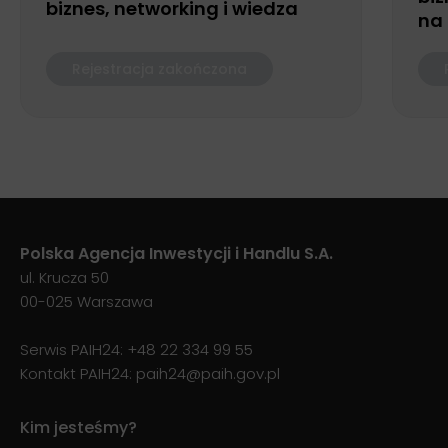
biznes, networking i wiedza
na
Rejestracja zakończona
Polska Agencja Inwestycji i Handlu S.A.
ul. Krucza 50
00-025 Warszawa
Serwis PAIH24:
+48 22 334 99 55
Kontakt PAIH24:
paih24@paih.gov.pl
Kim jesteśmy?