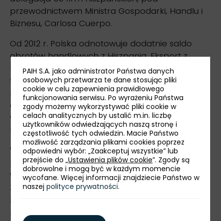
przewodnictwem Ministra Gospodarki, Handlu i
Biznesu, Carlosa Cuerpo.
Od 2012 r. Polska odnotowuje dodatnie saldo
obrotów handlowych z Hiszpanią. Eksport z
Polski do Hiszpanii wzrósł o ok. 10% względem
PAIH S.A. jako administrator Państwa danych
tego samego okresu w roku 2022. Po 8
osobowych przetwarza te dane stosując pliki
cookie w celu zapewnienia prawidłowego
miesiącach 2024 r. nastąpił dalszy wzrost
funkcjonowania serwisu. Po wyrażeniu Państwa
eksportu towarów z Polski do Hiszpanii o 4% i
zgody możemy wykorzystywać pliki cookie w
celach analitycznych by ustalić m.in. liczbę
wyniósł 6,7 mld euro. Import towarów
użytkowników odwiedzających naszą stronę i
hiszpańskich do Polski wyniósł 3,6 mld EUR.
częstotliwość tych odwiedzin. Macie Państwo
możliwość zarządzania plikami cookies poprzez
Według danych GUS za 2023 r. kraj ten jest 9.
odpowiedni wybór: „Zaakceptuj wszystkie” lub
przejście do „
Ustawienia plików cookie
”. Zgody są
partnerem gospodarczym Polski pod względem
dobrowolne i mogą być w każdym momencie
wartości naszego eksportu. W 2023 r. Hiszpania
wycofane. Więcej informacji znajdziecie Państwo w
znajdowała się na 5. miejscu wśród największych
naszej
polityce prywatności
.
zagranicznych inwestorów w Polsce. Również
polskie firmy inwestują na rynku hiszpańskim,