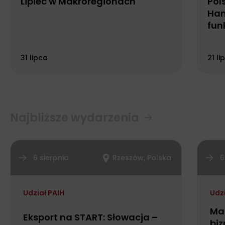
Lipiec w Makroregionach
Pol
Han
fun
Biu
31 lipca
21 li
Najbliższe wydarzenia
6 sierpnia
Rzeszów, Polska
6
Udział PAIH
Udz
Ma
Eksport na START: Słowacja –
biz