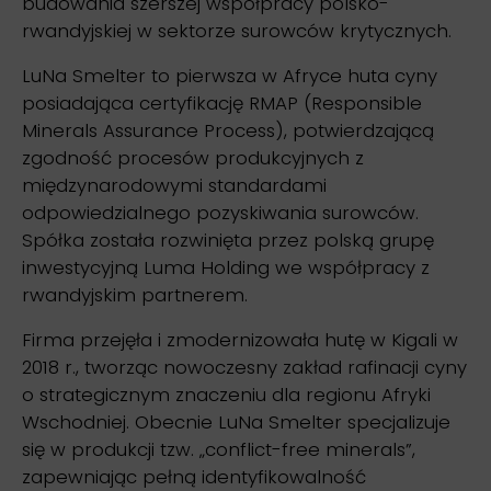
budowania szerszej współpracy polsko-
rwandyjskiej w sektorze surowców krytycznych.
LuNa Smelter to pierwsza w Afryce huta cyny
posiadająca certyfikację RMAP (Responsible
Minerals Assurance Process), potwierdzającą
zgodność procesów produkcyjnych z
międzynarodowymi standardami
odpowiedzialnego pozyskiwania surowców.
Spółka została rozwinięta przez polską grupę
inwestycyjną Luma Holding we współpracy z
rwandyjskim partnerem.
Firma przejęła i zmodernizowała hutę w Kigali w
2018 r., tworząc nowoczesny zakład rafinacji cyny
o strategicznym znaczeniu dla regionu Afryki
Wschodniej. Obecnie LuNa Smelter specjalizuje
się w produkcji tzw. „conflict-free minerals”,
zapewniając pełną identyfikowalność