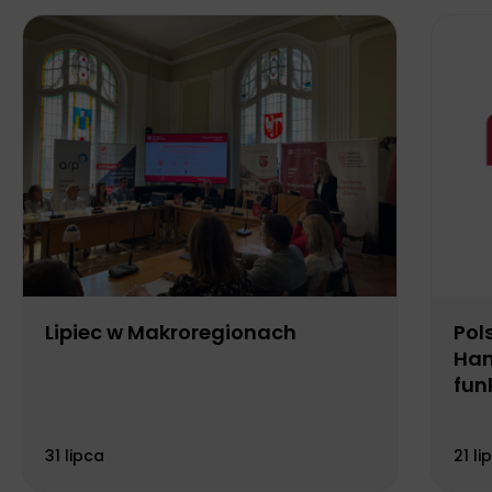
Lipiec w Makroregionach
Pol
Han
fun
Biu
31 lipca
21 li