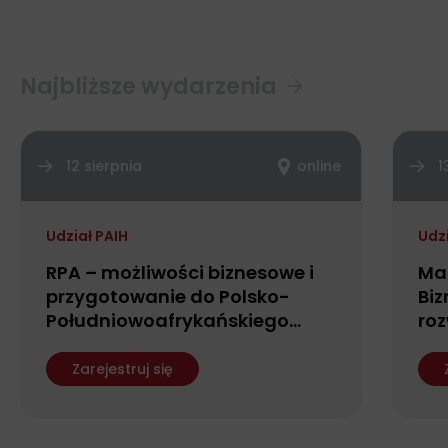
Najbliższe wydarzenia
12 sierpnia
online
1
Udział PAIH
Udz
RPA – możliwości biznesowe i
Ma
przygotowanie do Polsko-
Biz
Południowoafrykańskiego
roz
Forum Biznesu
fin
ws
Zarejestruj się