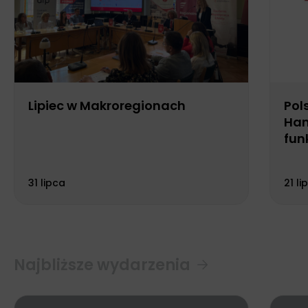
Lipiec w Makroregionach
Pol
Han
fun
Biu
31 lipca
21 li
Najbliższe wydarzenia