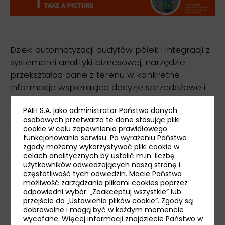
Dzięki automatyzacji audytów półek i integracji z
systemami analityki biznesowej, narzędzie
przekształca dane z terenu w konkretne
informacje wspierające decyzje sprzedażowe i
umożliwiające szybsze reakcje rynkowe.
PAIH S.A. jako administrator Państwa danych
osobowych przetwarza te dane stosując pliki
cookie w celu zapewnienia prawidłowego
Wnioski: możliwości wzrostu w Maroku
funkcjonowania serwisu. Po wyrażeniu Państwa
zgody możemy wykorzystywać pliki cookie w
Jedną z najważniejszych konkluzji z badania była
celach analitycznych by ustalić m.in. liczbę
znacząca różnica w ofercie produktów w obu
użytkowników odwiedzających naszą stronę i
częstotliwość tych odwiedzin. Macie Państwo
krajach. W porównaniu do sklepów w Polsce,
możliwość zarządzania plikami cookies poprzez
marokańskie supermarkety oferują o około 40%
odpowiedni wybór: „Zaakceptuj wszystkie” lub
przejście do „
Ustawienia plików cookie
”. Zgody są
mniej produktów w kluczowych kategoriach
dobrowolne i mogą być w każdym momencie
napojów. Luka ta jest jeszcze większa w
wycofane. Więcej informacji znajdziecie Państwo w