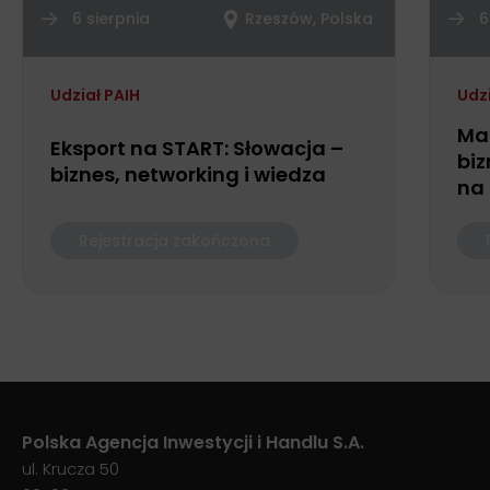
6 sierpnia
Rzeszów, Polska
6
Udział PAIH
Udz
Ma
Eksport na START: Słowacja –
biz
biznes, networking i wiedza
na
Rejestracja zakończona
Polska Agencja Inwestycji i Handlu S.A.
ul. Krucza 50