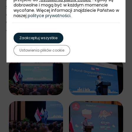
dobrowolne i mogą być w każdym momencie
Singapurze, Polska Agencja Inwestycji i Handlu
wycofane. Więcej informacji znajdziecie Państwo w
oraz Singapore Business Federation. Wydarzenie
naszej
polityce prywatności
.
odbyło się przy okazji wizyty Prezydenta RP
Andrzeja Dudy.
Zaakceptuj wszystkie
Galeria zdjęć:
Ustawienia plików cookie