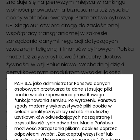
znajduje się na pierwszym miejscu w rankingu
wolności prowadzenia biznesu, ma też wysokie
oceny wolności inwestycji. Partnerstwo cyfrowe
UE-Singapur otwiera drogę do zacieśnionej
współpracy transgranicznej w zakresie
zarządzania danymi, regulacji dotyczących
sztucznej inteligencji i finansów cyfrowych. Polska
może też zdywersyfikować łańcuchy dostaw
żywności w Azji Południowo-Wschodniej dzięki
certyfikowanym produktom wysokiej jakości.
Warto podkreślić, że Singapur importuje aż 90%
PAIH S.A. jako administrator Państwa danych
żywności, mając ambicję wzrostu lokalnej
osobowych przetwarza te dane stosując pliki
cookie w celu zapewnienia prawidłowego
produkcji do 30% w roku 2030, obejmując
funkcjonowania serwisu. Po wyrażeniu Państwa
rolnictwo miejskie, uprawy hydroponiczne i
zgody możemy wykorzystywać pliki cookie w
akwakulturę. Singapur kładzie duży nacisk na
celach analitycznych by ustalić m.in. liczbę
użytkowników odwiedzających naszą stronę i
rozwój branży półprzewodników, AI, fotoniki oraz
częstotliwość tych odwiedzin. Macie Państwo
systemów autonomicznych.
możliwość zarządzania plikami cookies poprzez
odpowiedni wybór: „Zaakceptuj wszystkie” lub
Organizatorami Forum były Ambasada RP w
przejście do „
Ustawienia plików cookie
”. Zgody są