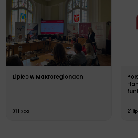
Lipiec w Makroregionach
Pol
Han
fun
Biu
31 lipca
21 li