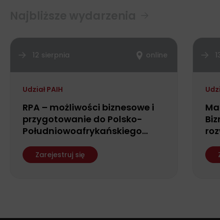
Najbliższe wydarzenia
12 sierpnia
online
1
Udział PAIH
Udz
RPA – możliwości biznesowe i
Ma
przygotowanie do Polsko-
Biz
Południowoafrykańskiego
roz
Forum Biznesu
fin
ws
Zarejestruj się