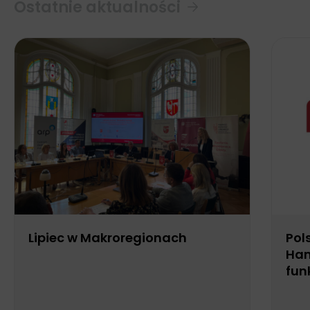
Ostatnie aktualności
Lipiec w Makroregionach
Pol
Han
fun
Biu