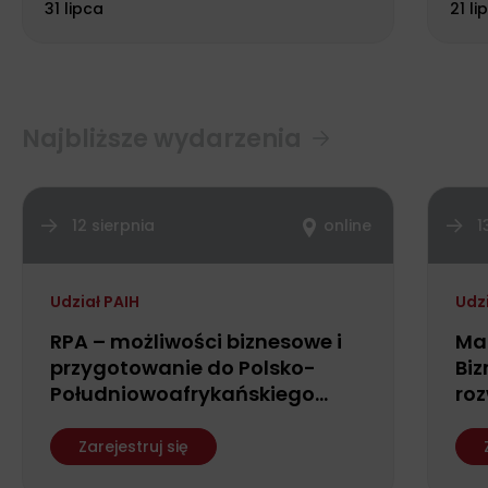
31 lipca
21 li
Najbliższe wydarzenia
12 sierpnia
online
1
Udział PAIH
Udz
RPA – możliwości biznesowe i
Ma
przygotowanie do Polsko-
Biz
Południowoafrykańskiego
roz
Forum Biznesu
fin
ws
Zarejestruj się