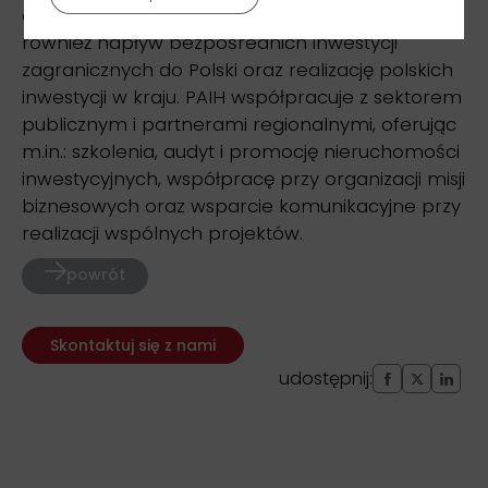
optymalnej ścieżki ekspansji za granicą. Wspiera
również napływ bezpośrednich inwestycji
zagranicznych do Polski oraz realizację polskich
inwestycji w kraju. PAIH współpracuje z sektorem
publicznym i partnerami regionalnymi, oferując
m.in.: szkolenia, audyt i promocję nieruchomości
inwestycyjnych, współpracę przy organizacji misji
biznesowych oraz wsparcie komunikacyjne przy
realizacji wspólnych projektów.
powrót
Skontaktuj się z nami
udostępnij: