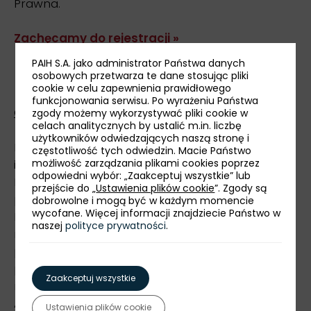
Prawna.
Zachęcamy do rejestracji »
PAIH S.A. jako administrator Państwa danych
osobowych przetwarza te dane stosując pliki
* * *
cookie w celu zapewnienia prawidłowego
funkcjonowania serwisu. Po wyrażeniu Państwa
O Polskiej Agencji Inwestycji i Handlu
zgody możemy wykorzystywać pliki cookie w
celach analitycznych by ustalić m.in. liczbę
użytkowników odwiedzających naszą stronę i
Polska Agencja Inwestycji i Handlu (PAIH) jest
częstotliwość tych odwiedzin. Macie Państwo
instytucją doradczą wchodzącą w skład Grupy
możliwość zarządzania plikami cookies poprzez
odpowiedni wybór: „Zaakceptuj wszystkie” lub
Polskiego Funduszu Rozwoju (PFR). To pierwszy
przejście do „
Ustawienia plików cookie
”. Zgody są
punkt kontaktu dla eksporterów i inwestorów.
dobrowolne i mogą być w każdym momencie
wycofane. Więcej informacji znajdziecie Państwo w
Działa zarówno w Polsce, jak i poprzez sieć biur
naszej
polityce prywatności
.
na całym świecie. Wzmacnia rozpoznawalność
polskich marek na międzynarodowych rynkach,
promuje rodzime produkty i usługi oraz
Zaakceptuj wszystkie
rozwiązania technologiczne made in Poland.
Agencja pomaga przedsiębiorcom w wyborze
Ustawienia plików cookie