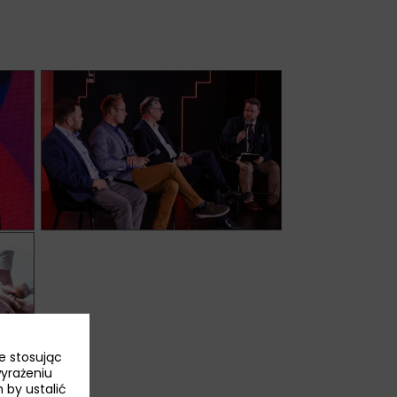
e stosując
wyrażeniu
 by ustalić