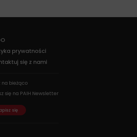
DO
ityka prywatności
taktuj się z nami
 na bieżąco
sz się na PAIH Newsletter
apisz się