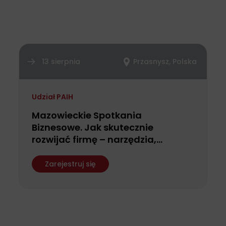
13 sierpnia
Przasnysz, Polska
Udział PAIH
Mazowieckie Spotkania
Biznesowe. Jak skutecznie
rozwijać firmę – narzędzia,
finansowanie i możliwości
wsparcia dla przedsiębiorców
Zarejestruj się