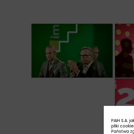
PAIH S.A. 
pliki cook
Państwa zg