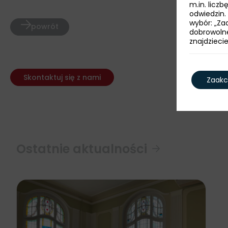
m.in. licz
odwiedzin.
wybór: „Zaa
powrót
dobrowoln
znajdzieci
Skontaktuj się z nami
Zaakc
Ostatnie aktualności