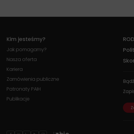
Kim jesteśmy?
RO
Jak pomagamy?
Pol
Nasza oferta
Skon
Kariera
Zamówienia publiczne
Bądź
Patronaty PAIH
Zapi
Publikacje
Z