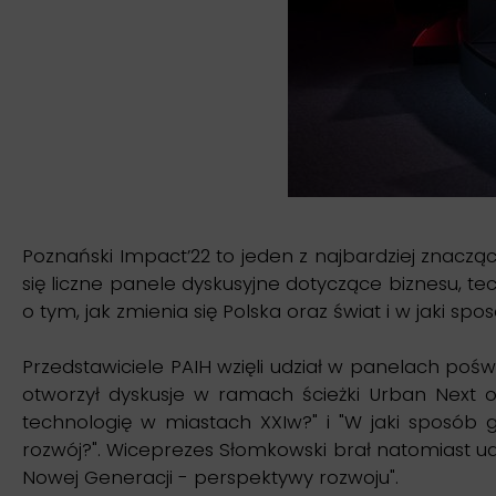
Poznański Impact’22 to jeden z najbardziej znacz
się liczne panele dyskusyjne dotyczące biznesu, tech
o tym, jak zmienia się Polska oraz świat i w jaki 
Przedstawiciele PAIH wzięli udział w panelach po
otworzył dyskusje w ramach ścieżki Urban Next o
technologię w miastach XXIw?" i "W jaki sposób 
rozwój?". Wiceprezes Słomkowski brał natomiast u
Nowej Generacji - perspektywy rozwoju".