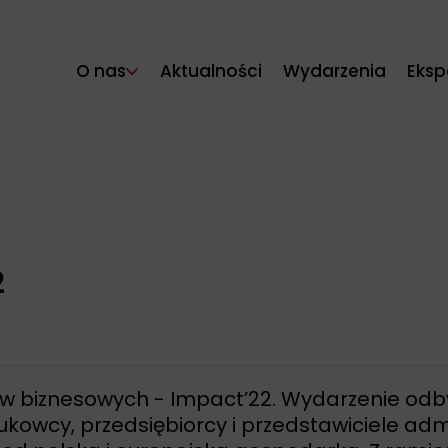
O nas
Aktualności
Wydarzenia
Eksp
2
w biznesowych - Impact’22. Wydarzenie odbył
kowcy, przedsiębiorcy i przedstawiciele admi