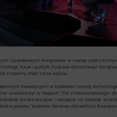
ących i prestiżowych kongresów w naszej części kont
nologii, nauki i polityki. Podczas dorocznego Kongresu
sposób możemy mieć na to wpływ.
święconych inwestycjom w badania i rozwój, technolo
raz uczestniczył w sesjach "Od zrównoważonego do i
globalnie konkurencyjne i wiodące na świecie branż
dział w panelu "Business Services dla sektora finan