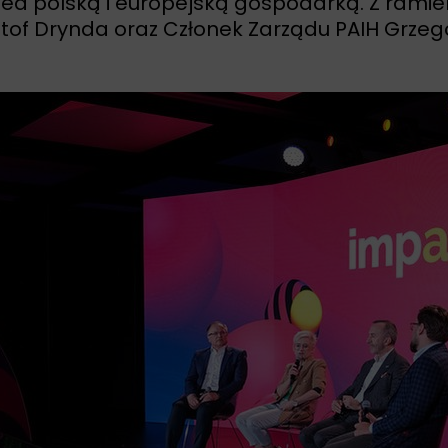
d polską i europejską gospodarką. Z ramienia
sztof Drynda oraz Członek Zarządu PAIH Grzeg