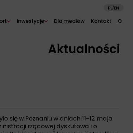
PL
EN
/
ort
Inwestycje
Dla mediów
Kontakt
Q
Aktualności
o się w Poznaniu w dniach 11-12 maja
nistracji rządowej dyskutowali o