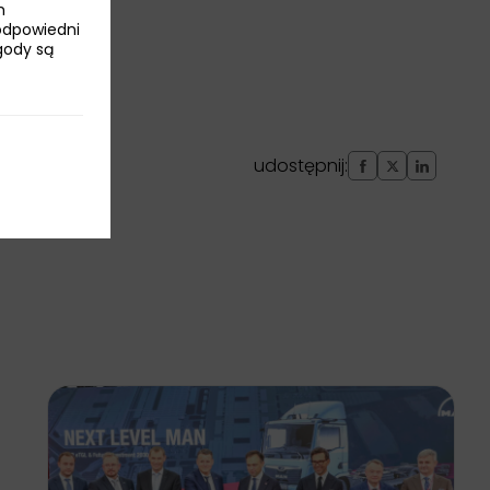
h
odpowiedni
Zgody są
udostępnij: