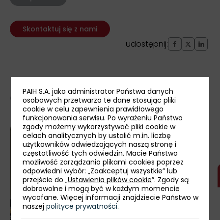
Skontaktuj się z nami
udostępnij:
PAIH S.A. jako administrator Państwa danych
Ostatnie aktualności
osobowych przetwarza te dane stosując pliki
cookie w celu zapewnienia prawidłowego
funkcjonowania serwisu. Po wyrażeniu Państwa
zgody możemy wykorzystywać pliki cookie w
celach analitycznych by ustalić m.in. liczbę
użytkowników odwiedzających naszą stronę i
częstotliwość tych odwiedzin. Macie Państwo
możliwość zarządzania plikami cookies poprzez
odpowiedni wybór: „Zaakceptuj wszystkie” lub
przejście do „
Ustawienia plików cookie
”. Zgody są
dobrowolne i mogą być w każdym momencie
wycofane. Więcej informacji znajdziecie Państwo w
naszej
polityce prywatności
.