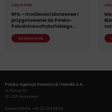
Udział PAIH
Udz
RPA – możliwości biznesowe i
Ma
przygotowanie do Polsko-
Biz
Południowoafrykańskiego
roz
Forum Biznesu
fin
ws
Zarejestruj się
Polska Agencja Inwestycji i Handlu S.A.
ul. Krucza 50
00-025 Warszawa
Serwis PAIH24:
+48 22 334 99 55