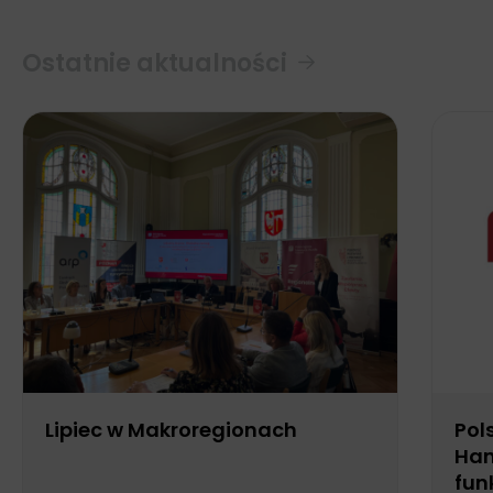
Ostatnie aktualności
Lipiec w Makroregionach
Pol
Han
fun