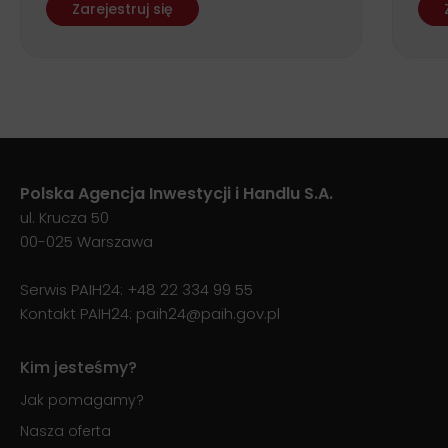
ws
Zarejestruj się
Polska Agencja Inwestycji i Handlu S.A.
ul. Krucza 50
00-025 Warszawa
Serwis PAIH24:
+48 22 334 99 55
Kontakt PAIH24:
paih24@paih.gov.pl
Kim jesteśmy?
Jak pomagamy?
Nasza oferta