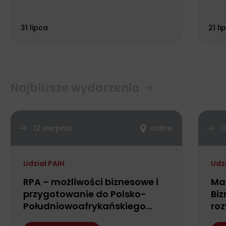
Biu
31 lipca
21 li
Najbliższe wydarzenia
12 sierpnia
online
1
Udział PAIH
Udz
RPA – możliwości biznesowe i
Ma
przygotowanie do Polsko-
Biz
Południowoafrykańskiego
roz
Forum Biznesu
fin