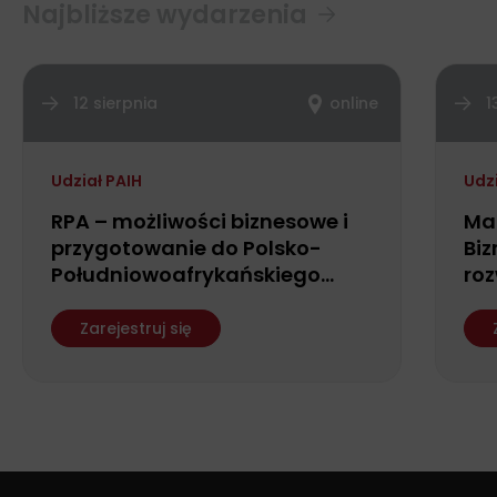
Najbliższe wydarzenia
12 sierpnia
online
1
Udział PAIH
Udz
RPA – możliwości biznesowe i
Ma
przygotowanie do Polsko-
Biz
Południowoafrykańskiego
roz
Forum Biznesu
fin
ws
Zarejestruj się