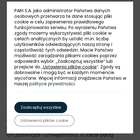
są teraz wszystkim bardzo potrzebne.
Chcę też podkreślić, że Wrocław to
PAIH S.A. jako administrator Państwa danych
osobowych przetwarza te dane stosując pliki
idealna lokalizacja dla tego typu
cookie w celu zapewnienia prawidłowego
inwestycji. Miasto jest wiodącym
funkcjonowania serwisu. Po wyrażeniu Państwa
ośrodkiem innowacji z silnym zapleczem
zgody możemy wykorzystywać pliki cookie w
celach analitycznych by ustalić m.in. liczbę
akademickim i największą w kraju liczbą
użytkowników odwiedzających naszą stronę i
jednostek badawczo-rozwojowych. W
częstotliwość tych odwiedzin. Macie Państwo
tej ostatniej kategorii od 2018 roku swój
możliwość zarządzania plikami cookies poprzez
odpowiedni wybór: „Zaakceptuj wszystkie” lub
udział ma też Align Technology -
przejście do „
Ustawienia plików cookie
”. Zgody są
komentuje Krzysztof Drynda, prezes
dobrowolne i mogą być w każdym momencie
Polskiej Agencji Inwestycji i Handlu.
wycofane. Więcej informacji znajdziecie Państwo w
naszej
polityce prywatności
.
Zaakceptuj wszystkie
-
Jako miasto nieustannie stawiamy na
tworzenie dobrych miejsc pracy, czyli takich,
Ustawienia plików cookie
które pozwolą mieszkańcom w pełni wykorzystać
ich potencjał i umiejętności, a także będą