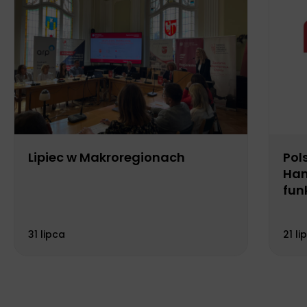
Lipiec w Makroregionach
Pol
Han
fun
Biu
31 lipca
21 li