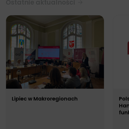
Ostatnie aktualności
Lipiec w Makroregionach
Pol
Han
fun
Biu