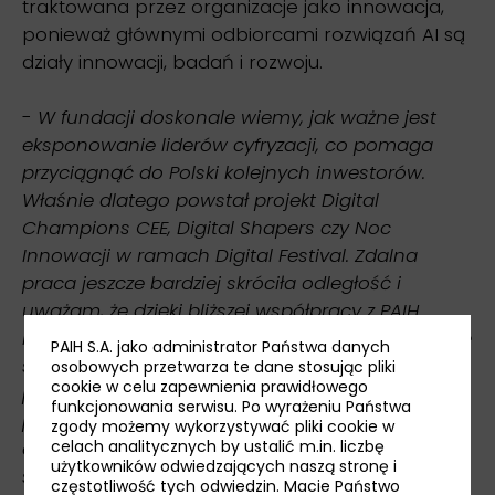
traktowana przez organizacje jako innowacja,
ponieważ głównymi odbiorcami rozwiązań AI są
działy innowacji, badań i rozwoju.
-
W fundacji doskonale wiemy, jak ważne jest
eksponowanie liderów cyfryzacji, co pomaga
przyciągnąć do Polski kolejnych inwestorów.
Właśnie dlatego powstał projekt Digital
Champions CEE, Digital Shapers czy Noc
Innowacji w ramach Digital Festival. Zdalna
praca jeszcze bardziej skróciła odległość i
uważam, że dzięki bliższej współpracy z PAIH
możemy przekonać do Polski kolejne dynamiczne
PAIH S.A. jako administrator Państwa danych
startupy i globalne korporacje. Podpisane
osobowych przetwarza te dane stosując pliki
cookie w celu zapewnienia prawidłowego
porozumie, pozwoli nam również promować
funkcjonowania serwisu. Po wyrażeniu Państwa
polskie firmy poza granicami naszego kraju,
zgody możemy wykorzystywać pliki cookie w
dzięki m.in. aipoland.org. Dlatego bardzo cieszę
celach analitycznych by ustalić m.in. liczbę
użytkowników odwiedzających naszą stronę i
się z powodu zawartego porozumienia o
częstotliwość tych odwiedzin. Macie Państwo