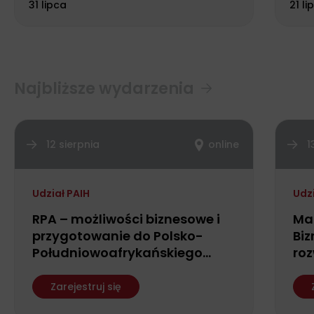
31 lipca
21 li
Najbliższe wydarzenia
12 sierpnia
online
1
Udział PAIH
Udz
RPA – możliwości biznesowe i
Ma
przygotowanie do Polsko-
Biz
Południowoafrykańskiego
roz
Forum Biznesu
fin
ws
Zarejestruj się