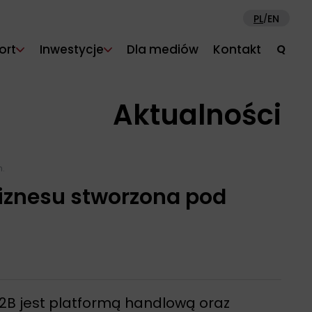
PL
EN
/
ort
Inwestycje
Dla mediów
Kontakt
Q
Aktualności
n.
iznesu stworzona pod
B2B jest platformą handlową oraz