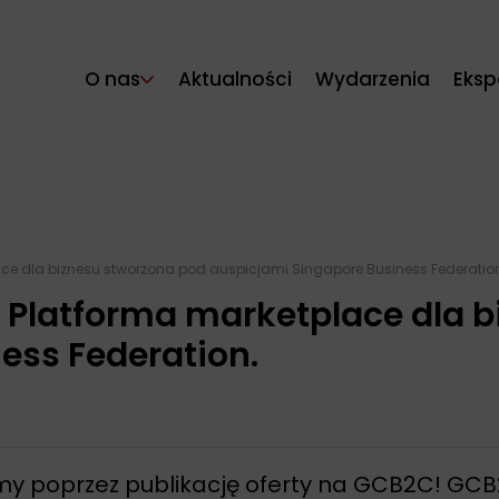
O nas
Aktualności
Wydarzenia
Eksp
e dla biznesu stworzona pod auspicjami Singapore Business Federatio
Platforma marketplace dla b
ess Federation.
irmy poprzez publikację oferty na GCB2C! GC