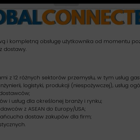
i kompletną obsługę użytkownika od momentu pozys
z dostawy.
mami z 12 różnych sektorów przemysłu, w tym usług ga
ynierii, logistyki, produkcji (niespożywczej), usług ogó
 dostawców;
 i usług dla określonej branży i rynku;
edawców z ASEAN do Europy/USA;
łańcucha dostaw zakupów dla firm;
stycznych.