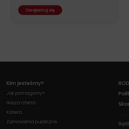
finansowanie i możliwości
wsparcia dla przedsiębiorców
Zarejestruj się
Kim jesteśmy?
RO
Jak pomagamy?
Pol
Nasza oferta
Skon
Kariera
Zamówienia publiczne
Bądź