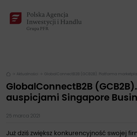
Aktualności
GlobalConnectB2B (GCB2B). Platforma marketplac
GlobalConnectB2B (GCB2B). 
auspicjami Singapore Busin
25 marca 2021
Już dziś zwiększ konkurencyjność swojej f