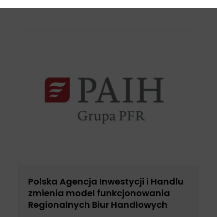
Polska Agencja Inwestycji i Handlu
zmienia model funkcjonowania
Regionalnych Biur Handlowych