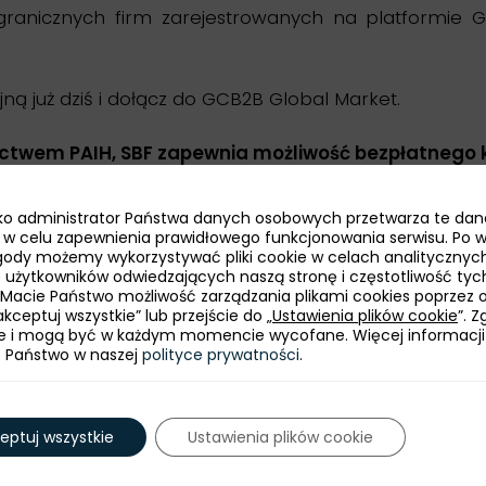
anicznych firm zarejestrowanych na platformie GCB2
ną już dziś i dołącz do GCB2B Global Market.
nictwem PAIH, SBF zapewnia możliwość bezpłatnego k
jako administrator Państwa danych osobowych przetwarza te dan
ie w celu zapewnienia prawidłowego funkcjonowania serwisu. Po 
ody możemy wykorzystywać pliki cookie w celach analitycznych
bę użytkowników odwiedzających naszą stronę i częstotliwość tyc
 Macie Państwo możliwość zarządzania plikami cookies poprzez 
kceptuj wszystkie” lub przejście do „
Ustawienia plików cookie
”. 
e i mogą być w każdym momencie wycofane. Więcej informacji
e Państwo w naszej
polityce prywatności
.
eptuj wszystkie
Ustawienia plików cookie