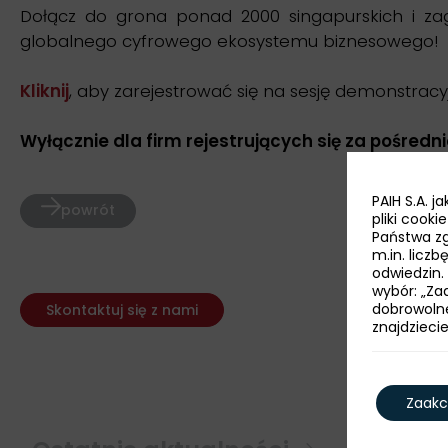
Dołącz do grona ponad 2000 singapurskich i zagr
globalnego cyfrowego ekosystemu biznesowego!
Kliknij
, aby zarejestrować się na sesję demonstracyj
Wyłącznie dla firm rejestrujących się za pośred
PAIH S.A. 
powrót
pliki cook
Państwa zg
m.in. licz
odwiedzin.
wybór: „Zaa
dobrowoln
Skontaktuj się z nami
znajdzieci
Zaakc