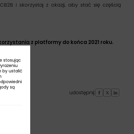
B i skorzystaj z okazji, aby stać się częścią
orzystania z platformy do końca 2021 roku.
e stosując
wyrażeniu
 by ustalić
h
odpowiedni
Zgody są
udostępnij: