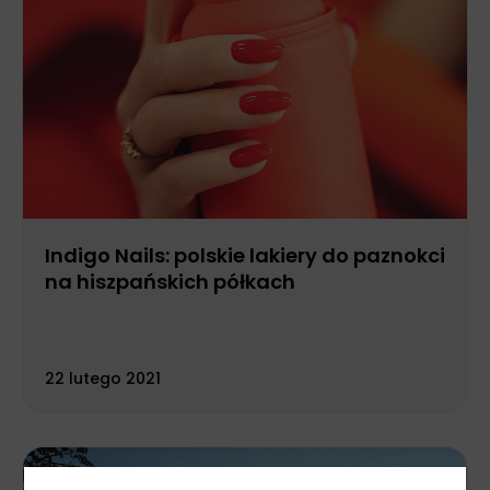
Indigo Nails: polskie lakiery do paznokci
na hiszpańskich półkach
22 lutego 2021