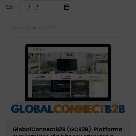
Do:
Liczba aktualności: 569
GlobalConnectB2B (GCB2B). Platforma