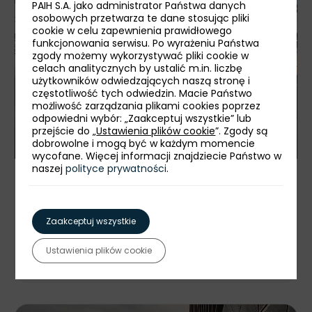
PAIH S.A. jako administrator Państwa danych
osobowych przetwarza te dane stosując pliki
cookie w celu zapewnienia prawidłowego
funkcjonowania serwisu. Po wyrażeniu Państwa
zgody możemy wykorzystywać pliki cookie w
celach analitycznych by ustalić m.in. liczbę
użytkowników odwiedzających naszą stronę i
częstotliwość tych odwiedzin. Macie Państwo
możliwość zarządzania plikami cookies poprzez
odpowiedni wybór: „Zaakceptuj wszystkie” lub
przejście do „
Ustawienia plików cookie
”. Zgody są
dobrowolne i mogą być w każdym momencie
wycofane. Więcej informacji znajdziecie Państwo w
naszej
polityce prywatności
.
Northvolt stawia na dalszy rozwój w
Polsce. Nakłady na realizację nowego
projektu sięgną 200 mln USD
Zaakceptuj wszystkie
Ustawienia plików cookie
19 lutego 2021