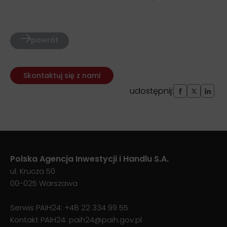
powrót
Skontaktuj się z nami
udostępnij:
Polska Agencja Inwestycji i Handlu S.A.
ul. Krucza 50
00-025 Warszawa
Serwis PAIH24:
+48 22 334 99 55
Kontakt PAIH24:
paih24@paih.gov.pl