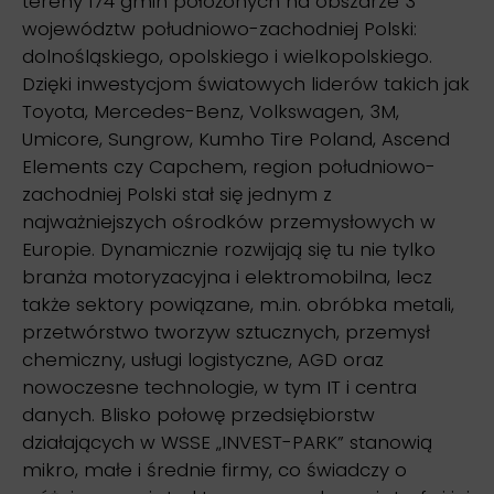
tereny 174 gmin położonych na obszarze 3
województw południowo-zachodniej Polski:
dolnośląskiego, opolskiego i wielkopolskiego.
Dzięki inwestycjom światowych liderów takich jak
Toyota, Mercedes-Benz, Volkswagen, 3M,
Umicore, Sungrow, Kumho Tire Poland, Ascend
Elements czy Capchem, region południowo-
zachodniej Polski stał się jednym z
najważniejszych ośrodków przemysłowych w
Europie. Dynamicznie rozwijają się tu nie tylko
branża motoryzacyjna i elektromobilna, lecz
także sektory powiązane, m.in. obróbka metali,
przetwórstwo tworzyw sztucznych, przemysł
chemiczny, usługi logistyczne, AGD oraz
nowoczesne technologie, w tym IT i centra
danych. Blisko połowę przedsiębiorstw
działających w WSSE „INVEST-PARK” stanowią
mikro, małe i średnie firmy, co świadczy o