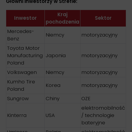
Główni inwestorzy w Strefie:
Kraj
Inwestor
Sektor
pochodzenia
Mercedes-
Niemcy
motoryzacyjny
Benz
Toyota Motor
Manufacturing
Japonia
motoryzacyjny
Poland
Volkswagen
Niemcy
motoryzacyjny
Kumho Tire
Korea
motoryzacyjny
Poland
Sungrow
Chiny
OZE
elektromobilność
Kinterra
USA
/ technologie
bateryjne
Umicore
Belgia
elektromobilność