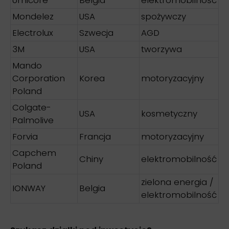
Mondelez
USA
spożywczy
Electrolux
Szwecja
AGD
3M
USA
tworzywa
Mando
Corporation
Korea
motoryzacyjny
Poland
Colgate-
USA
kosmetyczny
Palmolive
Forvia
Francja
motoryzacyjny
Capchem
Chiny
elektromobilność
Poland
zielona energia /
IONWAY
Belgia
elektromobilność