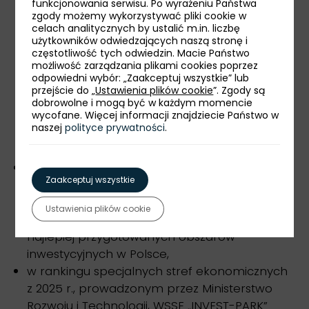
funkcjonowania serwisu. Po wyrażeniu Państwa
wałbrzyskiej strefie Centrum Szkoleniowego
zgody możemy wykorzystywać pliki cookie w
celach analitycznych by ustalić m.in. liczbę
INNOVATION PARK - wykorzystywanie
użytkowników odwiedzających naszą stronę i
najnowocześniejszych technologii do
częstotliwość tych odwiedzin. Macie Państwo
szkolenia przyszłych pracowników,
możliwość zarządzania plikami cookies poprzez
odpowiedni wybór: „Zaakceptuj wszystkie” lub
współpraca między nauką a biznesem,
przejście do „
Ustawienia plików cookie
”. Zgody są
promująca kształcenie dostosowane do
dobrowolne i mogą być w każdym momencie
potrzeb przemysłu (szkolenia np.
wycofane. Więcej informacji znajdziecie Państwo w
naszej
polityce prywatności
.
automatyków, monterów, operatorów czy
pracowników utrzymania ruchu),
wyróżnienie „Grunt na medal”, przyznane w
Zaakceptuj wszystkie
2025 roku przez Polską Agencję Inwestycji i
Handlu megaterenowi Wrocław-Jawor o
Ustawienia plików cookie
powierzchni 180 ha - jednemu z największych i
najlepiej przygotowanych obszarów
inwestycyjnych w Polsce,
w rankingu specjalnych stref ekonomicznych
z 2025 r., prowadzonym przez Ministerstwo
Rozwoju i Technologii, WSSE „INVEST-PARK”