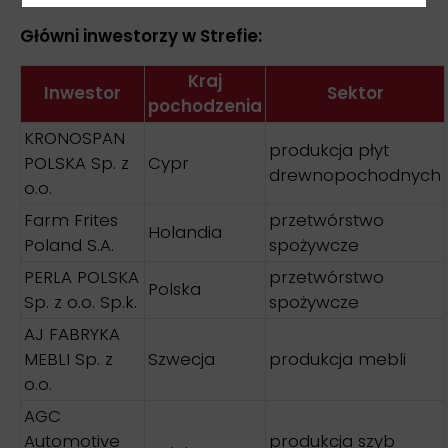
Główni inwestorzy w Strefie:
Kraj
Inwestor
Sektor
pochodzenia
KRONOSPAN
produkcja płyt
POLSKA Sp. z
Cypr
drewnopochodnych
o.o.
Farm Frites
przetwórstwo
Holandia
Poland S.A.
spożywcze
PERLA POLSKA
przetwórstwo
Polska
Sp. z o.o. Sp.k.
spożywcze
AJ FABRYKA
MEBLI Sp. z
Szwecja
produkcja mebli
o.o.
AGC
Automotive
produkcja szyb