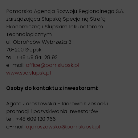
Pomorska Agencja Rozwoju Regionalnego S.A. -
zarządzająca Słupską Specjalną Strefą
Ekonomiczną i Słupskim Inkubatorem
Technologicznym
ul. Obrońców Wybrzeża 3
76-200 Słupsk
tel.: +48 59 841 28 92
e-mail:
office@parr.slupsk.pl
www.sse.slupsk.pl
Osoby do kontaktu z inwestorami:
Agata Jaroszewska - Kierownik Zespołu
promocji i pozyskiwania inwestorów
tel.: +48 609 120 766
e-mail:
a.jaroszewska@parr.slupsk.pl