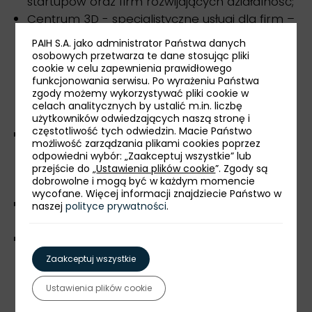
startupów oraz firm rozwijających działalność;
Centrum 3D - specjalistyczne usługi dla firm –
w ramach Centrum 3D: druk 3D, inżynieria
PAIH S.A. jako administrator Państwa danych
odwrotna, operacje lotnicze dronem, badania
osobowych przetwarza te dane stosując pliki
cookie w celu zapewnienia prawidłowego
termowizyjne, doradztwo w zakresie OZE i
funkcjonowania serwisu. Po wyrażeniu Państwa
efektywności energetycznej.
zgody możemy wykorzystywać pliki cookie w
celach analitycznych by ustalić m.in. liczbę
użytkowników odwiedzających naszą stronę i
częstotliwość tych odwiedzin. Macie Państwo
Łączna wysokość nakładów inwestycyjnych
możliwość zarządzania plikami cookies poprzez
poniesionych przez wszystkie firmy działające
odpowiedni wybór: „Zaakceptuj wszystkie” lub
w Strefie od momentu jej powstania do teraz:
przejście do „
Ustawienia plików cookie
”. Zgody są
dobrowolne i mogą być w każdym momencie
ok. 6,1 mld PLN
wycofane. Więcej informacji znajdziecie Państwo w
Łączne zatrudnienie na terenie Strefy: 8 tys.
naszej
polityce prywatności
.
miejsc pracy
Sektory wiodące: sektor przemysłowy, w tym
przetwórstwo: tworzyw sztucznych, drzewne,
Zaakceptuj wszystkie
spożywcze, branża metalowa, motoryzacyjna,
Ustawienia plików cookie
budowlana, logistyka i magazynowanie