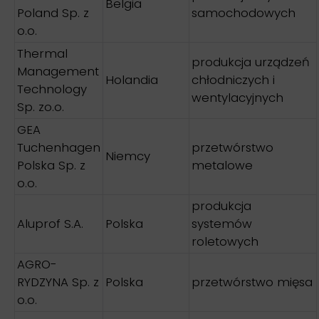
Belgia
Poland Sp. z
samochodowych
o.o.
Thermal
produkcja urządzeń
Management
Holandia
chłodniczych i
Technology
wentylacyjnych
Sp. zo.o.
GEA
Tuchenhagen
przetwórstwo
Niemcy
Polska Sp. z
metalowe
o.o.
produkcja
Aluprof S.A.
Polska
systemów
roletowych
AGRO-
RYDZYNA Sp. z
Polska
przetwórstwo mięsa
o.o.