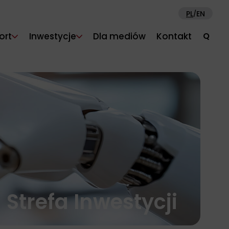
PL
EN
/
ort
Inwestycje
Dla mediów
Kontakt
Q
 Strefa Inwestycji