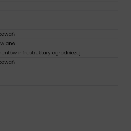
akowań
owlane
entów infrastruktury ogrodniczej
akowań