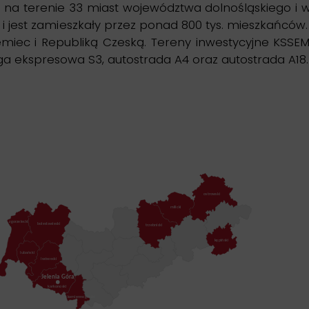
na terenie 33 miast województwa dolnośląskiego i wi
u i jest zamieszkały przez ponad 800 tys. mieszkańc
iemiec i Republiką Czeską. Tereny inwestycyjne KSS
 ekspresowa S3, autostrada A4 oraz autostrada A18.