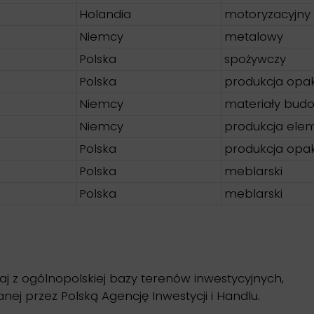
Holandia
motoryzacyjny
Niemcy
metalowy
Polska
spożywczy
Polska
produkcja op
Niemcy
materiały bud
Niemcy
produkcja elem
Polska
produkcja op
Polska
meblarski
Polska
meblarski
aj z ogólnopolskiej bazy terenów inwestycyjnych,
nej przez Polską Agencję Inwestycji i Handlu.