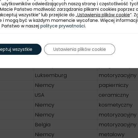
bę użytkowników odwiedzających naszą stronę i częstotliwość tyc
czeniem motocykli) przyczepy i naczepy, wyroby z 
 Macie Państwo możliwość zarządzania plikami cookies poprzez 
dawniczą, meblarstwo, wyroby z drewna i opakowan
kceptuj wszystkie” lub przejście do „
Ustawienia plików cookie
”. 
e i mogą być w każdym momencie wycofane. Więcej informacji
e Państwo w naszej
polityce prywatności
.
eptuj wszystkie
Ustawienia plików cookie
Kraj pochodzenia
Niemcy
poligraficzny
Luksemburg
motoryzacyjny
Niemcy
papierniczy
USA
ceramiczny
Niemcy
kosmetyczny
Niemcy
motoryzacyjny
Belgia
motoryzacyjny
Niemcy
metalowy