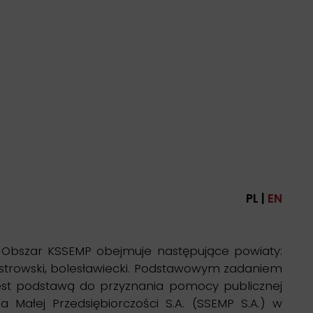
PL |
EN
. Obszar KSSEMP obejmuje następujące powiaty:
i, ostrowski, bolesławiecki. Podstawowym zadaniem
 jest podstawą do przyznania pomocy publicznej
ałej Przedsiębiorczości S.A. (SSEMP S.A.) w