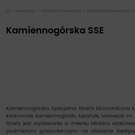
Inwestycje
Zachęty inwestycyjne
Polska Strefa Inwestycji
Kamiennogórska SSE
Kamiennogórska Specjalna Strefa Ekonomiczna Ma
karkonoski, kamiennogórski, lubański, lwówecki, m. 
Strefy jest wydawanie w imieniu Ministra właści
podmiotom gospodarczym na obszarze będącym w 