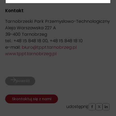
Kontakt
Tarnobrzeski Park Przemysłowo-Technologiczny
Aleja Warszawska 227 A
39-400 Tarnobrzeg
tel.: +48 15 848 18 00, +48 15 848 18 10
e-mail:
biuro@tppt.tarnobrzeg.pl
www.tppt.tarnobrzeg.pl
powrót
Skontaktuj się z nami
udostępnij: