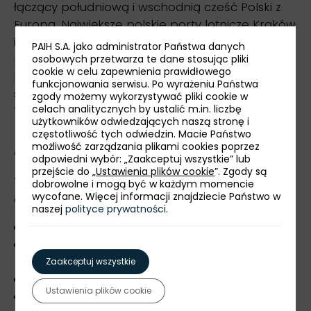
łączący południową i wschodnią cześć Polski z
Europą. Największe polskie porty lotnicze Kraków
i Warszawa znajdują się w odległości 200 km. W
PAIH S.A. jako administrator Państwa danych
pobliżu terenów parkowych przebiega linia
osobowych przetwarza te dane stosując pliki
cookie w celu zapewnienia prawidłowego
kolejowa Warszawa - Rzeszów, a Park znajduje
funkcjonowania serwisu. Po wyrażeniu Państwa
się w odległości 7 km od stacji kolejowych
zgody możemy wykorzystywać pliki cookie w
celach analitycznych by ustalić m.in. liczbę
Tarnobrzeg lub Sandomierz.
użytkowników odwiedzających naszą stronę i
częstotliwość tych odwiedzin. Macie Państwo
możliwość zarządzania plikami cookies poprzez
Oferta
odpowiedni wybór: „Zaakceptuj wszystkie” lub
przejście do „
Ustawienia plików cookie
”. Zgody są
Tarnobrzeski Park Przemysłowo-Technologiczny
dobrowolne i mogą być w każdym momencie
wycofane. Więcej informacji znajdziecie Państwo w
oferuje:
naszej
polityce prywatności
.
dzierżawę i sprzedaż gruntów (greenfield),
dzierżawę hal produkcyjno-usługowo-
laboratoryjnych (brownfield),
Zaakceptuj wszystkie
dzierżawę pomieszczeń biurowych,
Ustawienia plików cookie
wynajem wyposażonej sali konferencyjnej.