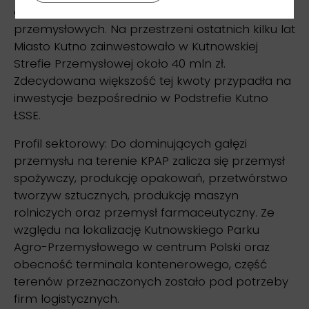
dostosowywana do wymagań inwestorów
przemysłowych. Na przestrzeni ostatnich kilku lat
Miasto Kutno zainwestowało w Kutnowskiej
Strefie Przemysłowej około 40 mln zł.
Zdecydowana większość tej kwoty przypadła na
inwestycje bezpośrednio w Podstrefie Kutno
ŁSSE.
Profil sektorowy: Do dominujących gałęzi
przemysłu na terenie KPAP zalicza się przemysł
spożywczy, produkcję opakowań, przetwórstwo
tworzyw sztucznych, produkcję maszyn
rolniczych oraz przemysł farmaceutyczny. Ze
względu na lokalizację Kutnowskiego Parku
Agro-Przemysłowego w centrum Polski oraz
obecność terminala kontenerowego, część
terenów przeznaczonych zostało pod potrzeby
firm logistycznych.