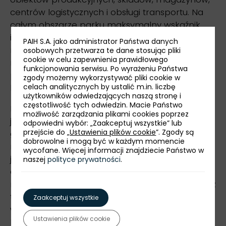
centrów logistycznych i obsługi transportu. Na
całym obszarze parku maksymalny wskaźnik
intensywności zabudowy wynosi min. 90%, a
PAIH S.A. jako administrator Państwa danych
maksymalna wysokość budynków w
osobowych przetwarza te dane stosując pliki
cookie w celu zapewnienia prawidłowego
miejscowym planie zagospodarowania
funkcjonowania serwisu. Po wyrażeniu Państwa
przestrzennego dedykowanym inwestycjom
zgody możemy wykorzystywać pliki cookie w
celach analitycznych by ustalić m.in. liczbę
logistycznym dochodzi nawet do 30 m.
użytkowników odwiedzających naszą stronę i
częstotliwość tych odwiedzin. Macie Państwo
Infrastruktura na terenie Parku przystosowana
możliwość zarządzania plikami cookies poprzez
jest do potrzeb odbiorców przemysłowych i
odpowiedni wybór: „Zaakceptuj wszystkie” lub
przejście do „
Ustawienia plików cookie
”. Zgody są
gwarantuje dostarczanie wszystkich
dobrowolne i mogą być w każdym momencie
niezbędnych mediów. Obszar KPAP obsługiwany
wycofane. Więcej informacji znajdziecie Państwo w
jest przez dwóch niezależnych dostawców
naszej
polityce prywatności
.
energii elektrycznej, co sprawia, że inwestor ma
możliwość wyboru z czyich usług korzystać. Przez
tereny inwestycyjne przebiega także gazociąg
Zaakceptuj wszystkie
wysokiego i średniego ciśnienia.
Ustawienia plików cookie
Nowopowstająca infrastruktura jest