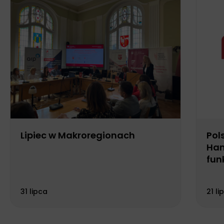
Lipiec w Makroregionach
Pol
Han
fun
Biu
31 lipca
21 li