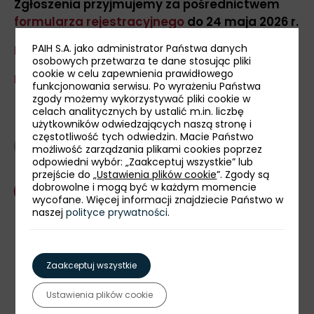
Zgłoszenia przyjmujemy za pośrednictwem
formularza rejestracyjnego
do 24 maja 2026 r.
PAIH S.A. jako administrator Państwa danych
Regulamin »
osobowych przetwarza te dane stosując pliki
cookie w celu zapewnienia prawidłowego
Regulamin organizatora »
funkcjonowania serwisu. Po wyrażeniu Państwa
zgody możemy wykorzystywać pliki cookie w
celach analitycznych by ustalić m.in. liczbę
użytkowników odwiedzających naszą stronę i
częstotliwość tych odwiedzin. Macie Państwo
powrót
możliwość zarządzania plikami cookies poprzez
odpowiedni wybór: „Zaakceptuj wszystkie” lub
przejście do „
Ustawienia plików cookie
”. Zgody są
dobrowolne i mogą być w każdym momencie
Skontaktuj się z nami
wycofane. Więcej informacji znajdziecie Państwo w
udostępnij:
naszej
polityce prywatności
.
Zaakceptuj wszystkie
Najbliższe wydarzenia
Ustawienia plików cookie