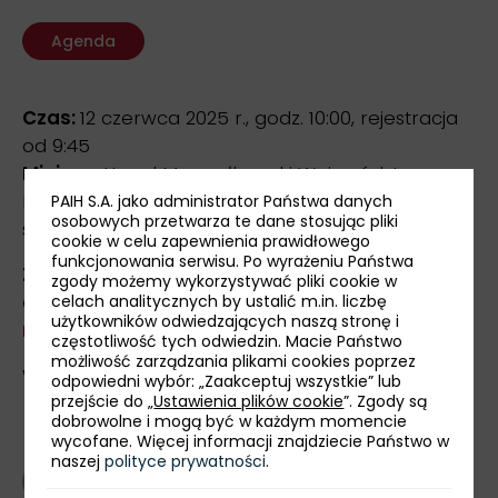
Agenda
Czas:
12 czerwca 2025 r., godz. 10:00, rejestracja
od 9:45
Miejsce:
Urząd Marszałkowski Województwa
Podlaskiego, ul. Wyszyńskiego 1, 15-888 Białystok,
PAIH S.A. jako administrator Państwa danych
osobowych przetwarza te dane stosując pliki
sala konferencyjna nr 115, I piętro
cookie w celu zapewnienia prawidłowego
funkcjonowania serwisu. Po wyrażeniu Państwa
Zgłoszenia przyjmujemy do 10 czerwca 2025 r.
zgody możemy wykorzystywać pliki cookie w
do godziny 14:00 poprzez
formularz
celach analitycznych by ustalić m.in. liczbę
użytkowników odwiedzających naszą stronę i
rejestracyjny
.
częstotliwość tych odwiedzin. Macie Państwo
możliwość zarządzania plikami cookies poprzez
Więcej informacji:
pmt@paih.gov.pl
.
odpowiedni wybór: „Zaakceptuj wszystkie” lub
przejście do „
Ustawienia plików cookie
”. Zgody są
dobrowolne i mogą być w każdym momencie
wycofane. Więcej informacji znajdziecie Państwo w
naszej
polityce prywatności
.
powrót