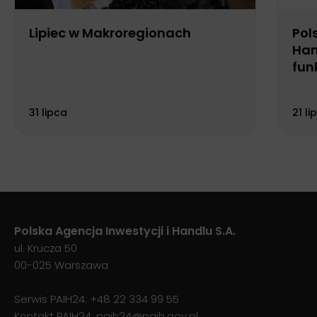
Lipiec w Makroregionach
Pol
Han
fun
Biu
31 lipca
21 li
Polska Agencja Inwestycji i Handlu S.A.
ul. Krucza 50
00-025 Warszawa
Serwis PAIH24:
+48 22 334 99 55
Kontakt PAIH24:
paih24@paih.gov.pl