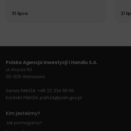
Biu
31 lipca
21 li
Polska Agencja Inwestycji i Handlu S.A.
ul. Krucza 50
00-025 Warszawa
Serwis PAIH24:
+48 22 334 99 55
Kontakt PAIH24:
paih24@paih.gov.pl
Kim jesteśmy?
Jak pomagamy?