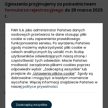
Zgłoszenia przyjmujemy za pośrednictwem
formularza
rejestracyjnego
do 28 marca 2025
r.
Regulamin »
PAIH S.A. jako administrator Państwa danych
osobowych przetwarza te dane stosując pliki
W przypadku dodatkowych pytań prosimy o
cookie w celu zapewnienia prawidłowego
kontakt mailowy: Igor Zlatojev,
funkcjonowania serwisu. Po wyrażeniu Państwa
zgody możemy wykorzystywać pliki cookie w
igor.zlatojev@paih.gov.pl
lub/i na
celach analitycznych by ustalić m.in. liczbę
WhatsApp/Viber na +381 65 4801 750.
użytkowników odwiedzających naszą stronę i
częstotliwość tych odwiedzin. Macie Państwo
możliwość zarządzania plikami cookies poprzez
odpowiedni wybór: „Zaakceptuj wszystkie” lub
przejście do „
Ustawienia plików cookie
”. Zgody są
powrót
dobrowolne i mogą być w każdym momencie
wycofane. Więcej informacji znajdziecie Państwo w
naszej
polityce prywatności
.
Skontaktuj się z nami
udostępnij:
Zaakceptuj wszystkie