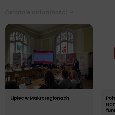
Ostatnie aktualności
Lipiec w Makroregionach
Pol
Han
fun