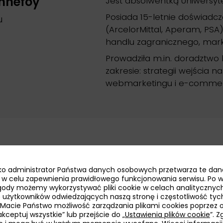
nnefoy
Jest absolwentką Uniwersytet
Posiada 15-letnie doświadc
u
(ArcelorMittal, Aperam, PSA)
handlu zagranicznego, market 
Prowadziła m.in. doradztwo 
zakresie: strategii wejścia 
webmarketingu i e-comme
jako administrator Państwa danych osobowych przetwarza te dan
Business Development Man
ie w celu zapewnienia prawidłowego funkcjonowania serwisu. Po 
ody możemy wykorzystywać pliki cookie w celach analitycznych
PAIH w Paryżu.
k-Lebeau
bę użytkowników odwiedzających naszą stronę i częstotliwość tyc
 Macie Państwo możliwość zarządzania plikami cookies poprzez 
Od początku swojej kariery
u
kceptuj wszystkie” lub przejście do „
Ustawienia plików cookie
”. 
spożywczym i komunikacją. P