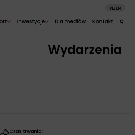
PL
EN
/
ort
Inwestycje
Dla mediów
Kontakt
Q
Wydarzenia
Czas trwania: