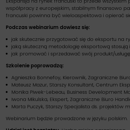
Ekspansja na rynek francuski to przede wszystkim 
współpracy z europejskim, stabilnym finansowo par
francuski powinna być wieloaspektowa i opierać si
Podczas webinarium dowiesz się:
jak skutecznie przygotować się do eksportu na ry
jaką skuteczną metodologię eksportową stosują i
jak promować i sprzedawać swój produkt/usług
Szkolenie poprowadzą:
Agnieszka Bonnefoy, Kierownik, Zagraniczne Biu
Mateusz Mazur, Starszy Konsultant, Centrum Ekspo
Monika Piwek-Lebeau, Business Development Man
Iwona Mikulska, Ekspert, Zagraniczne Biuro Hand
Marta Puczyk, Starszy Specjalista ds. projektów
Webinarium będzie prowadzone w języku polskim.