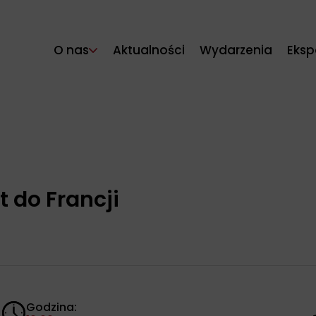
O nas
Aktualności
Wydarzenia
Eksp
t do Francji
Godzina: