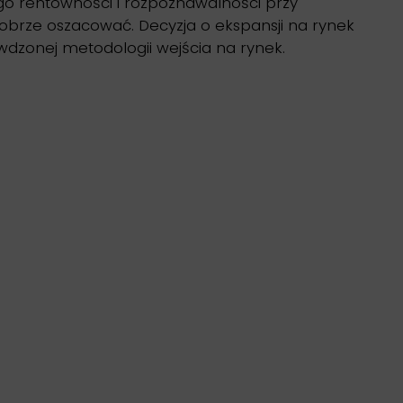
ego rentowności i rozpoznawalności przy
dobrze oszacować. Decyzja o ekspansji na rynek
wdzonej metodologii wejścia na rynek.