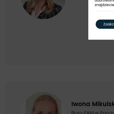
dobrowoln
znajdzieci
Zaakc
Iwona Mikuls
Biuro PAIH w Paryż