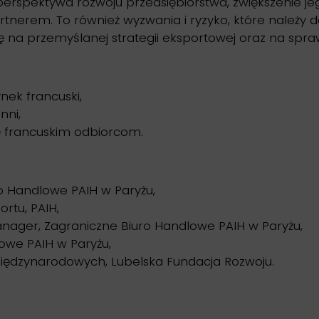
perspektywa rozwoju przedsiębiorstwa, zwiększenie j
tnerem. To również wyzwania i ryzyko, które należy 
ę na przemyślanej strategii eksportowej oraz na spra
nek francuski,
nni,
ę francuskim odbiorcom.
ro Handlowe PAIH w Paryżu,
rtu, PAIH,
ager, Zagraniczne Biuro Handlowe PAIH w Paryżu,
lowe PAIH w Paryżu,
 międzynarodowych, Lubelska Fundacja Rozwoju.