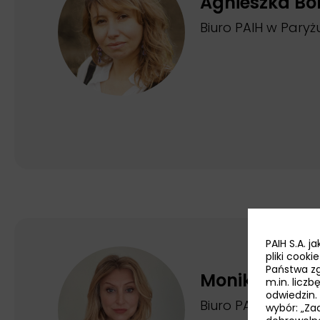
Agnieszka Bo
Biuro PAIH w Paryż
PAIH S.A. 
pliki cook
Państwa zg
Monika Piwe
m.in. licz
odwiedzin.
Biuro PAIH w Paryż
wybór: „Zaa